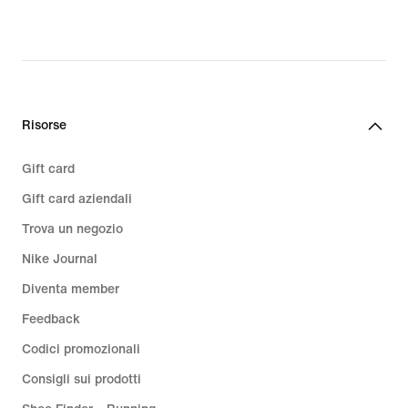
tecnologia innovativa in grado di
supportarti durante i tuoi allenamenti.
Il nostro esclusivo tessuto Dri-FIT
allontana il sudore per favorirne una
rapida evaporazione e mantenere la
pelle asciutta più a lungo. Inoltre, gli
Risorse
inserti in mesh forniscono un
maggiore flusso d'aria nelle zone in
Gift card
cui serve.
Gift card aziendali
Trova un negozio
Grazie all'ampia gamma di vestibilità e
forme, troverai facilmente i leggings
Nike Journal
adatti a te. Nei giorni freddi, punta sui
Diventa member
modelli lunghi alle caviglie che
Feedback
trattengono maggiormente il calore. E
quando le temperature aumentano,
Codici promozionali
scegli le versioni con taglio corto per
Consigli sui prodotti
una migliore traspirabilità. Se invece