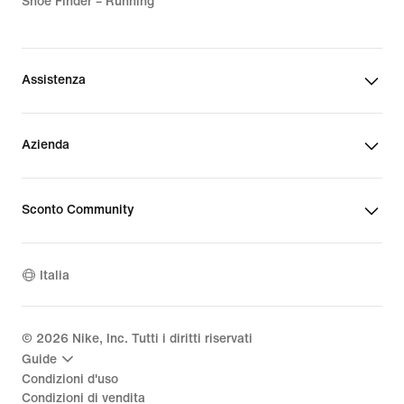
hai bisogno di un maggiore sostegno,
Shoe Finder – Running
prova un paio di leggings a vita alta:
grazie alla fascia elastica in vita
restano al loro posto per tutto
Assistenza
l'allenamento, così tu potrai
concentrarti sui tuoi obiettivi. Le
versatili tonalità grigio chiaro e scuro
Azienda
dei nostri leggings si abbinano a
qualsiasi outfit sportivo. Cerca i
modelli con logo in vita e
Sconto Community
l'immancabile Swoosh Nike, simbolo
di qualità e know-how.
Italia
I tights grigi sono disponibili in taglie
adatte a ogni età, per poterti allenare
insieme a tutta la famiglia. Trovi anche
©
2026
Nike, Inc. Tutti i diritti riservati
modelli premaman, con una fascia più
Guide
ampia in vita per supportare le stelle
Condizioni d'uso
nascenti dello sport. Le cuciture
Condizioni di vendita