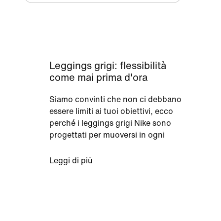
Leggings grigi: flessibilità
come mai prima d'ora
Siamo convinti che non ci debbano
essere limiti ai tuoi obiettivi, ecco
perché i leggings grigi Nike sono
progettati per muoversi in ogni
direzione. Che tu stia eseguendo la
posizione del cane a testa in giù o
Leggi di più
macinando chilometri sul tapis
roulant, potrai muoverti e allungarti in
totale libertà. Realizzati con una
vestibilità aderente che avvolge il
corpo, i leggings grigi presentano una