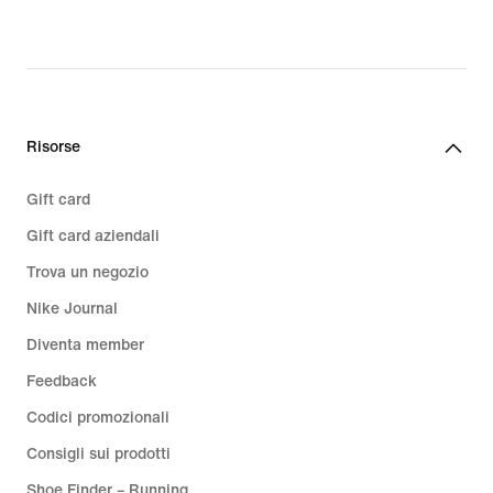
original
price
164,99
€
Risorse
Gift card
Gift card aziendali
Trova un negozio
Nike Journal
Diventa member
Feedback
Codici promozionali
Consigli sui prodotti
Shoe Finder – Running