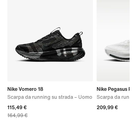
Nike Vomero 18
Nike Pegasus Pr
Scarpa da running su strada – Uomo
Scarpa da runnin
current
115,49 €
209,99
209,99 €
164,99 €
price
€
115,49
€,