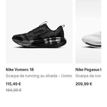
Nike Vomero 18
Nike Pegasus Pr
Scarpa da running su strada – Uomo
Scarpa da runnin
current
115,49 €
209,99
209,99 €
164,99 €
price
€
115,49
€,