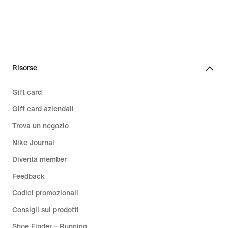
original
price
164,99
€
Risorse
Gift card
Gift card aziendali
Trova un negozio
Nike Journal
Diventa member
Feedback
Codici promozionali
Consigli sui prodotti
Shoe Finder – Running