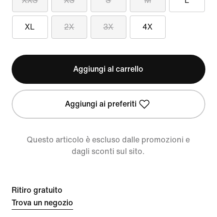
XXS
XS
S
M
L
XL
2X
3X
4X
Aggiungi al carrello
Aggiungi ai preferiti
Questo articolo è escluso dalle promozioni e
dagli sconti sul sito.
Ritiro gratuito
Trova un negozio