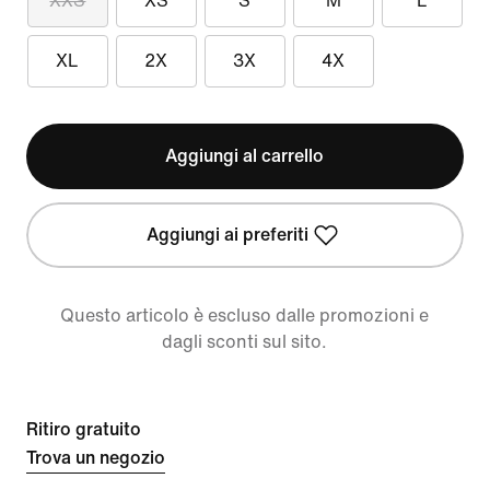
XXS
XS
S
M
L
XL
2X
3X
4X
Aggiungi al carrello
Aggiungi ai preferiti
Questo articolo è escluso dalle promozioni e
dagli sconti sul sito.
Ritiro gratuito
Trova un negozio