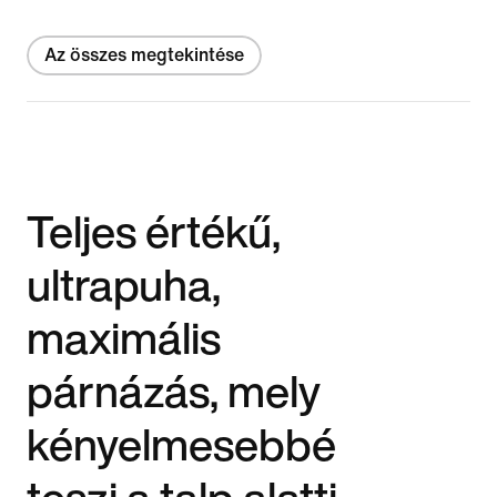
Az összes megtekintése
Teljes értékű,
ultrapuha,
maximális
párnázás, mely
kényelmesebbé
teszi a talp alatti