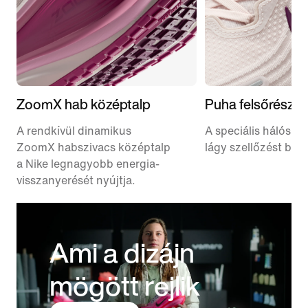
ZoomX hab középtalp
Puha felsőrész
A rendkívül dinamikus
A speciális hálós fe
ZoomX habszivacs középtalp
lágy szellőzést bizto
a Nike legnagyobb energia-
visszanyerését nyújtja.
Ami a dizájn
mögött rejlik