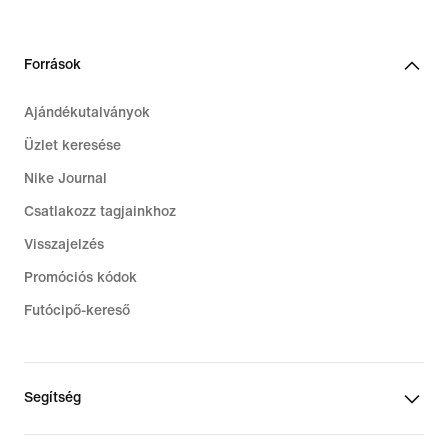
159,99
169,99
€
€
Források
Ajándékutalványok
Üzlet keresése
Nike Journal
Csatlakozz tagjainkhoz
Visszajelzés
Promóciós kódok
Futócipő-kereső
Segítség