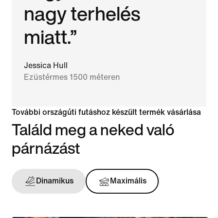
nagy terhelés
miatt.”
Jessica Hull
Ezüstérmes 1500 méteren
További országúti futáshoz készült termék vásárlása
Találd meg a neked való
párnázást
Dinamikus
Maximális
Tartást a