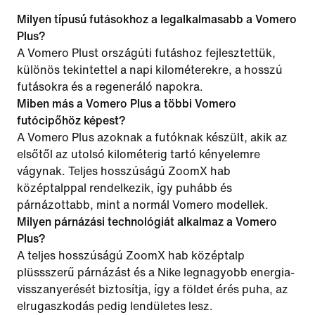
Milyen típusú futásokhoz a legalkalmasabb a Vomero
Plus?
A Vomero Plust országúti futáshoz fejlesztettük,
különös tekintettel a napi kilométerekre, a hosszú
futásokra és a regeneráló napokra.
Miben más a Vomero Plus a többi Vomero
futócipőhöz képest?
A Vomero Plus azoknak a futóknak készült, akik az
elsőtől az utolsó kilométerig tartó kényelemre
vágynak. Teljes hosszúságú ZoomX hab
középtalppal rendelkezik, így puhább és
párnázottabb, mint a normál Vomero modellek.
Milyen párnázási technológiát alkalmaz a Vomero
Plus?
A teljes hosszúságú ZoomX hab középtalp
plüssszerű párnázást és a Nike legnagyobb energia-
visszanyerését biztosítja, így a földet érés puha, az
elrugaszkodás pedig lendületes lesz.