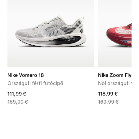
Nike Vomero 18
Nike Zoom Fly 6 
Országúti férfi futócipő
Női országúti ve
current
111,99 €
current
118,99 €
159,99 €
169,99 €
price
price
111,99
118,99
€,
€,
original
original
price
price