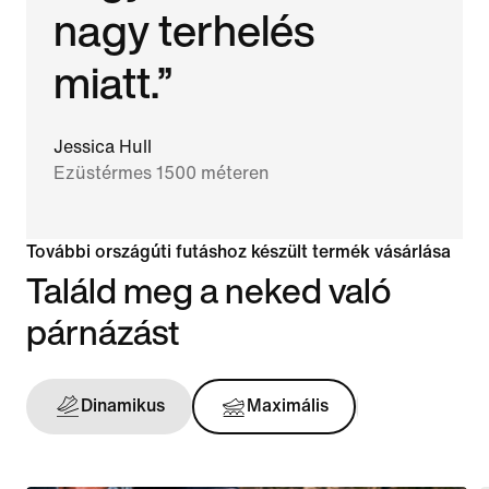
nagy terhelés
miatt.”
Jessica Hull
Ezüstérmes 1500 méteren
További országúti futáshoz készült termék vásárlása
Találd meg a neked való
párnázást
Dinamikus
Maximális
Tartást a