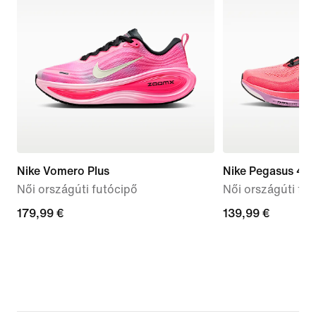
Nike Vomero Plus
Nike Pegasus 42
Női országúti futócipő
Női országúti fu
179,99
179,99 €
139,99
139,99 €
€
€