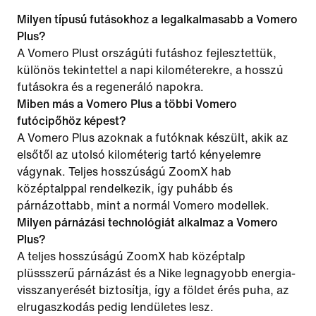
Milyen típusú futásokhoz a legalkalmasabb a Vomero
Plus?
A Vomero Plust országúti futáshoz fejlesztettük,
különös tekintettel a napi kilométerekre, a hosszú
futásokra és a regeneráló napokra.
Miben más a Vomero Plus a többi Vomero
futócipőhöz képest?
A Vomero Plus azoknak a futóknak készült, akik az
elsőtől az utolsó kilométerig tartó kényelemre
vágynak. Teljes hosszúságú ZoomX hab
középtalppal rendelkezik, így puhább és
párnázottabb, mint a normál Vomero modellek.
Milyen párnázási technológiát alkalmaz a Vomero
Plus?
A teljes hosszúságú ZoomX hab középtalp
plüssszerű párnázást és a Nike legnagyobb energia-
visszanyerését biztosítja, így a földet érés puha, az
elrugaszkodás pedig lendületes lesz.