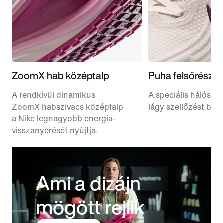
ZoomX hab középtalp
Puha felsőrész
A rendkívül dinamikus
A speciális hálós fe
ZoomX habszivacs középtalp
lágy szellőzést bizto
a Nike legnagyobb energia-
visszanyerését nyújtja.
Ami a dizájn
mögött rejlik