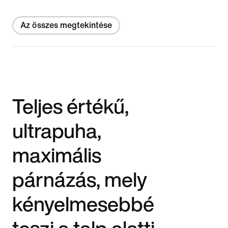
Az összes megtekintése
Teljes értékű,
ultrapuha,
maximális
párnázás, mely
kényelmesebbé
teszi a talp alatti