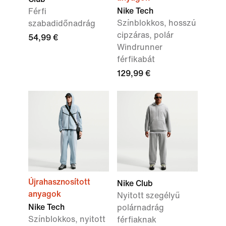
Nike Tech
Férfi
Színblokkos, hosszú
szabadidőnadrág
cipzáras, polár
54,99 €
Windrunner
férfikabát
129,99 €
Újrahasznosított
Nike Club
anyagok
Nyitott szegélyű
Nike Tech
polárnadrág
Színblokkos, nyitott
férfiaknak