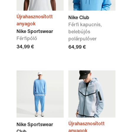
Újrahasznosított
Nike Club
anyagok
Férfi kapucnis,
Nike Sportswear
belebújós
Férfipóló
polárpulóver
34,99 €
64,99 €
Újrahasznosított
Nike Sportswear
anyagok
Club