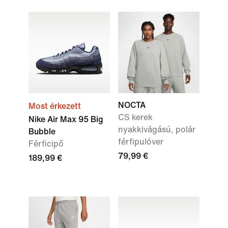
NOCTA
Most érkezett
CS kerek
Nike Air Max 95 Big
nyakkivágású, polár
Bubble
férfipulóver
Férficipő
79,99 €
189,99 €