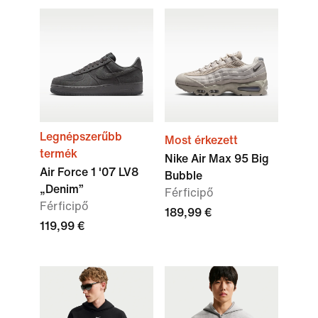
Legnépszerűbb
Most érkezett
termék
Nike Air Max 95 Big
Air Force 1 '07 LV8
Bubble
„Denim”
Férficipő
Férficipő
189,99 €
119,99 €