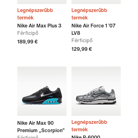
Legnépszerűbb
Legnépszerűbb
termék
termék
Nike Air Max Plus 3
Nike Air Force 1 ’07
Férficipő
LV8
Férficipő
189,99 €
129,99 €
Legnépszerűbb
Nike Air Max 90
termék
Premium „Scorpion”
Nike P-6000
Férficipő