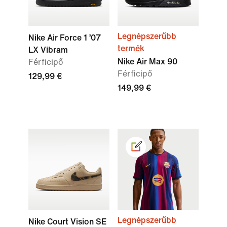
Legnépszerűbb
Nike Air Force 1 ’07
termék
LX Vibram
Nike Air Max 90
Férficipő
Férficipő
129,99 €
149,99 €
Legnépszerűbb
Nike Court Vision SE