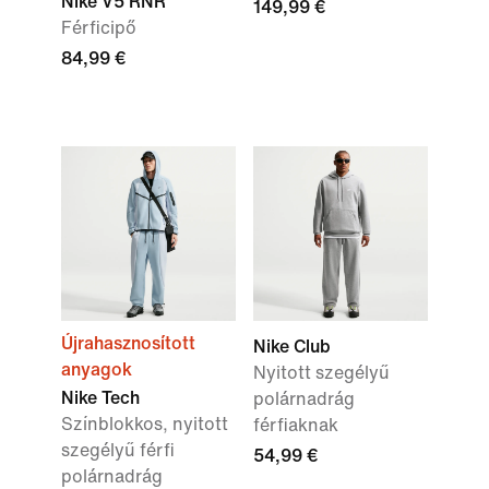
Nike V5 RNR
149,99 €
Férficipő
84,99 €
Újrahasznosított
Nike Club
anyagok
Nyitott szegélyű
Nike Tech
polárnadrág
Színblokkos, nyitott
férfiaknak
szegélyű férfi
54,99 €
polárnadrág