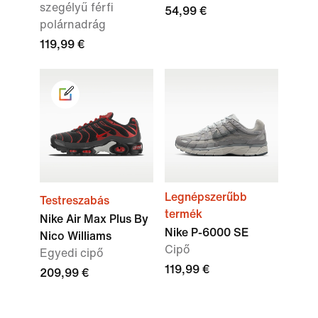
szegélyű férfi
54,99 €
polárnadrág
119,99 €
Legnépszerűbb
Testreszabás
termék
Nike Air Max Plus By
Nike P-6000 SE
Nico Williams
Cipő
Egyedi cipő
119,99 €
209,99 €