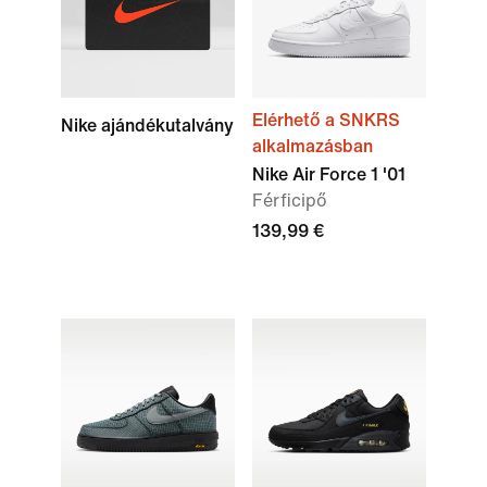
Elérhető a SNKRS
Nike ajándékutalvány
alkalmazásban
Nike Air Force 1 '01
Férficipő
139,99 €