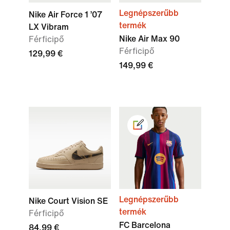
Legnépszerűbb
Nike Air Force 1 ’07
termék
LX Vibram
Nike Air Max 90
Férficipő
Férficipő
129,99 €
149,99 €
Legnépszerűbb
Nike Court Vision SE
termék
Férficipő
FC Barcelona
84,99 €