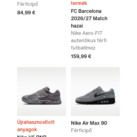
termék
Férficipő
FC Barcelona
84,99 €
2026/27 Match
hazai
Nike Aero-FIT
autentikus férfi
futballmez
159,99 €
Újrahasznosított
Nike Air Max 90
anyagok
Férficipő