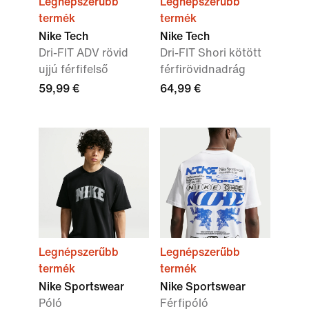
Legnépszerűbb
Legnépszerűbb
termék
termék
Nike Tech
Nike Tech
Dri-FIT ADV rövid
Dri-FIT Shori kötött
ujjú férfifelső
férfirövidnadrág
59,99 €
64,99 €
Legnépszerűbb
Legnépszerűbb
termék
termék
Nike Sportswear
Nike Sportswear
Póló
Férfipóló