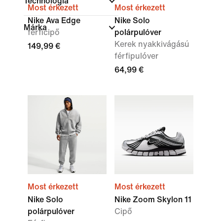
Technológia
Most érkezett
Most érkezett
Nike Ava Edge
Nike Solo
Márka
férficipő
polárpulóver
Kerek nyakkivágású
149,99 €
férfipulóver
64,99 €
Most érkezett
Most érkezett
Nike Solo
Nike Zoom Skylon 11
polárpulóver
Cipő