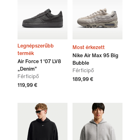
Legnépszerűbb
Most érkezett
termék
Nike Air Max 95 Big
Air Force 1 '07 LV8
Bubble
„Denim”
Férficipő
Férficipő
189,99 €
119,99 €