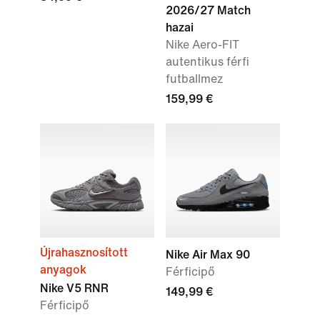
2026/27 Match
hazai
Nike Aero-FIT
autentikus férfi
futballmez
159,99 €
Újrahasznosított
Nike Air Max 90
anyagok
Férficipő
Nike V5 RNR
149,99 €
Férficipő