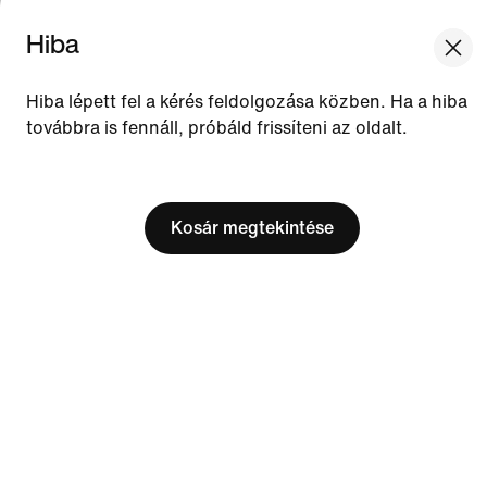
Hiba
We think you are in United States.
Források
Update your location?
Ajándékutalványok
Hiba lépett fel a kérés feldolgozása közben. Ha a hiba
Üzlet keresése
továbbra is fennáll, próbáld frissíteni az oldalt.
Magyarország
United States
Nike Journal
[ Code: D1B61E47 ]
Csatlakozz tagjainkhoz
Kosár megtekintése
Visszajelzés
Promóciós kódok
Futócipő-kereső
Segítség
Vállalat