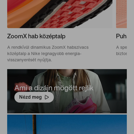
ZoomX hab középtalp
Puha f
A rendkívül dinamikus ZoomX habszivacs
A speciál
középtalp a Nike legnagyobb energia-
biztosít.
visszanyerését nyújtja.
Ami a dizájn mögött rejlik
Nézd meg