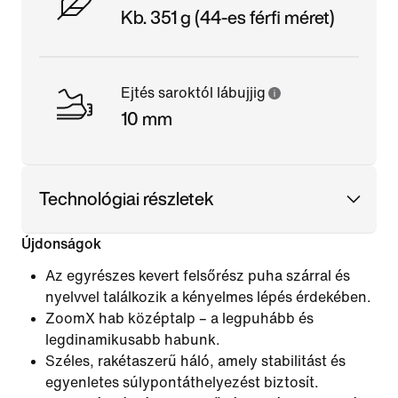
Kb. 351 g (44-es férfi méret)
Ejtés saroktól lábujjig
10 mm
Technológiai részletek
Újdonságok
Az egyrészes kevert felsőrész puha szárral és
nyelvvel találkozik a kényelmes lépés érdekében.
ZoomX hab középtalp – a legpuhább és
legdinamikusabb habunk.
Széles, rakétaszerű háló, amely stabilitást és
egyenletes súlypontáthelyezést biztosít.