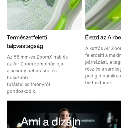
Természetfeletti
Érezd az Airben
talpvastagság
A kettős Air Zoom 
felerősíti a maximál
Az 55 mm-es ZoomX hab és
párnázást, a tagolt 
az Air Zoom kombinációja
rész és a sarokegy
alacsony behatásról és
pedig dinamikus fu
hosszabb
biztosítanak.
futásteljesítményről
gondoskodik.
Ami a dizájn