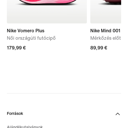
Nike Vomero Plus
Nike Mind 001
Női országúti futócipő
Mérkőzés előtti 
179,99
179,99 €
89,99
89,99 €
€
€
Források
Ajándékutalványok