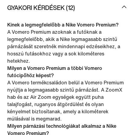
GYAKORI KÉRDÉSEK (12)
Kinek a legmegfelelőbb a Nike Vomero Premium?
A Vomero Premium azoknak a futóknak a
legmegfelelőbb, akik a Nike legmagasabb szintű
párnázását szeretnék mindennapi edzéseikhez, a
hosszú futásokhoz vagy a sok kilométeres
hetekhez.
Milyen a Vomero Premium a többi Vomero
futócipőhöz képest?
A Vomero termékcsaládon belül a Vomero Premium
nyújtja a legmagasabb szintű párnázást. A ZoomX
hab és az Air Zoom egységek együtt puha
talajfogást, ruganyos átgördülést és olyan
kényelmet biztosítanak, amely a kilométerek
múlásával is megmarad.
Milyen párnázási technológiákat alkalmaz a Nike
Vomero Premium?