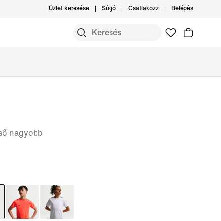
Üzlet keresése
Súgó
Csatlakozz
Belépés
első nagyobb