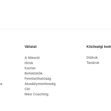
Vállalat
Közösségi ke
Diákok
A Nikeról
Tanárok
Hírek
Karrier
Befektetők
Fenntarthatóság
ba
Akadálymentesség
Cél
Nike Coaching