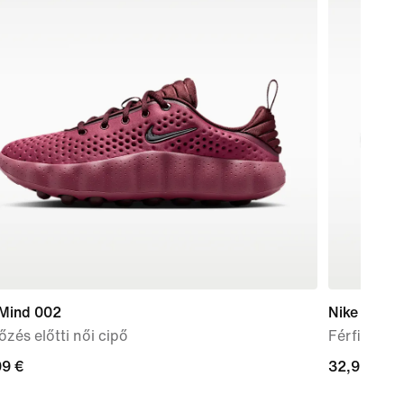
 Mind 002
Nike Victor
zés előtti női cipő
Férfipapu
99
99 €
32,99
32,99 €
€