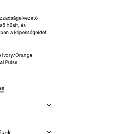
 izzadságelvezető
ső hűsít, és
zben a képességeidet
e Ivory/Orange
al Pulse
se
dések