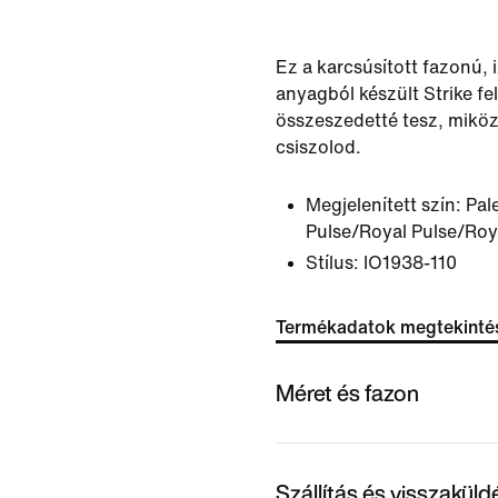
Ez a karcsúsított fazonú,
anyagból készült Strike fel
összeszedetté tesz, mikö
csiszolod.
Megjelenített szín:
Pal
Pulse/Royal Pulse/Roy
Stílus:
IO1938-110
Termékadatok megtekinté
Méret és fazon
Szállítás és visszakül