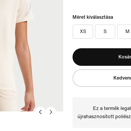
Méret kiválasztása
XS
S
M
Kosá
Kedven
Ez a termék leg
újrahasznosított poliész