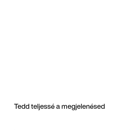
Tedd teljessé a megjelenésed
Item 3 of 6