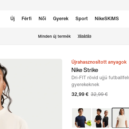
Új
Férfi
Női
Gyerek
Sport
NikeSKIMS
Minden új termék
Vásárlás
Újrahasznosított anyagok
1
Nike Strike
/
Dri-FIT rövid ujjú futballf
5.
gyerekeknek
kép
32,99 €
32,99 €