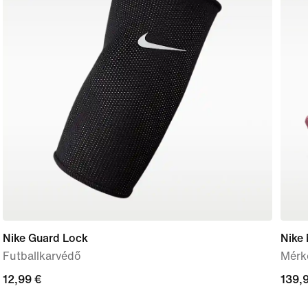
Nike Guard Lock
Nike
Futballkarvédő
Mérkő
12,99
12,99 €
139,
139,
€
€