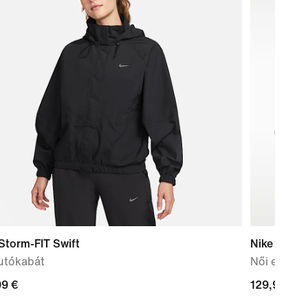
Storm-FIT Swift
Nike Free 
futókabát
Női edzőc
99
99 €
129,99
129,99 €
€