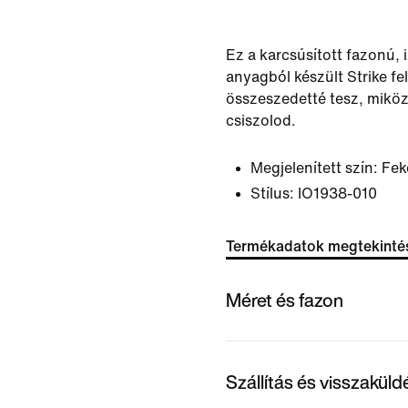
Ez a karcsúsított fazonú,
anyagból készült Strike fel
összeszedetté tesz, mikö
csiszolod.
Megjelenített szín:
Fek
Stílus:
IO1938-010
Termékadatok megtekinté
Méret és fazon
Szállítás és visszakül