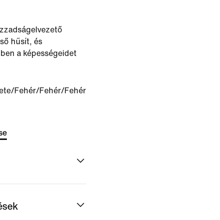
 izzadságelvezető
ső hűsít, és
zben a képességeidet
ete/Fehér/Fehér/Fehér
se
dések