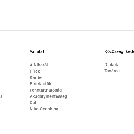
Vállalat
Közösségi ke
Diákok
A Nikeról
Tanárok
Hírek
Karrier
Befektetők
Fenntarthatóság
ba
Akadálymentesség
Cél
Nike Coaching