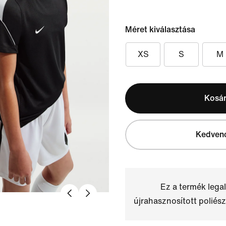
Méret kiválasztása
XS
S
M
Kosá
Kedven
Ez a termék leg
újrahasznosított poliész