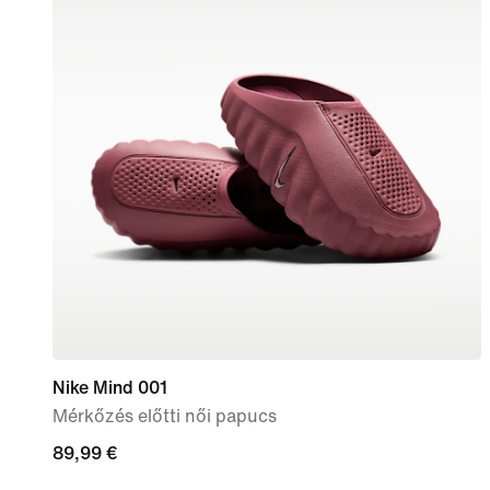
Nike Mind 001
Mérkőzés előtti női papucs
89,99
89,99 €
€