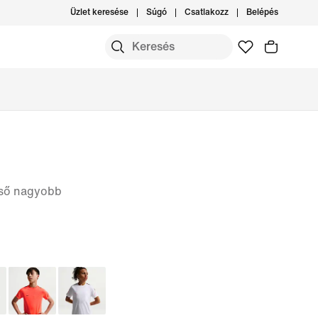
Üzlet keresése
Súgó
Csatlakozz
Belépés
első nagyobb