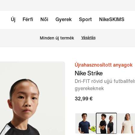
Új
Férfi
Női
Gyerek
Sport
NikeSKIMS
Minden új termék
Vásárlás
Újrahasznosított anyagok
1
Nike Strike
/
Dri-FIT rövid ujjú futballf
7.
gyerekeknek
kép
32,99 €