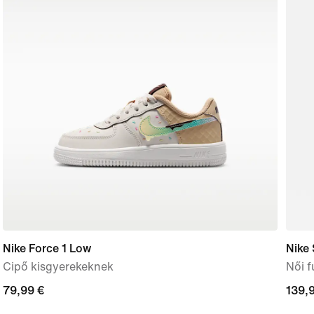
Nike Force 1 Low
Nike 
Cipő kisgyerekeknek
Női 
79,99
79,99 €
139,
139,
€
€