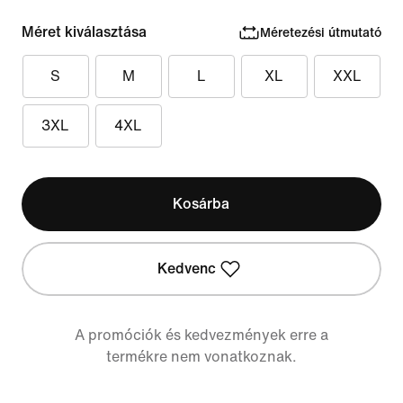
Méret kiválasztása
Méretezési útmutató
S
M
L
XL
XXL
3XL
4XL
Kosárba
Kedvenc
A promóciók és kedvezmények erre a
termékre nem vonatkoznak.