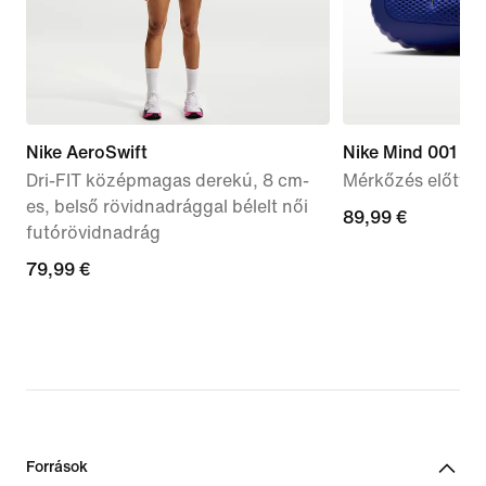
Nike AeroSwift
Nike Mind 001
Dri-FIT középmagas derekú, 8 cm-
Mérkőzés előtti 
es, belső rövidnadrággal bélelt női
89,99
89,99 €
futórövidnadrág
€
79,99
79,99 €
€
Források