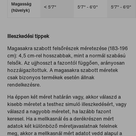
Magasság
< 5'7"
5'7" - 6'0"
5'7" - 6'0"
(hüvelyk)
Illeszkedési tippek
Magasakra szabott felsőrészek méretezése (183-196
cm): 4,5 cm-rel hosszabbak, mint a normál szabású
felsők. Az ujjhosszt a fazontól függően, arányosan
hozzáigazítottuk. A magasakra szabott méretek
csak bizonyos termékek esetén állnak
rendelkezésre.
Ha éppen két méret határán vagy, akkor válaszd a
kisebb méretet a testhez simuló illeszkedésért, vagy
válaszd a nagyobb méretet, ha lazább fazont
keresel. Ha a mellkasnál és a derékrészen mért
adatok két különböző méretjavaslatnak felelnek
meg, akkor a mellkasnál mért adatot vedd alapul a