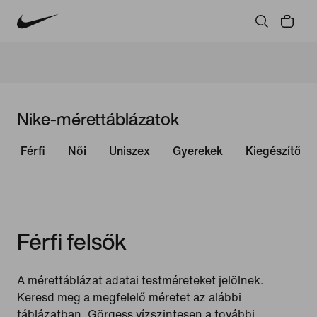
Nike-mérettáblázatok
Férfi
Női
Uniszex
Gyerekek
Kiegészítők
Férfi felsők
A mérettáblázat adatai testméreteket jelölnek.
Keresd meg a megfelelő méretet az alábbi
táblázatban. Görgess vízszintesen a további