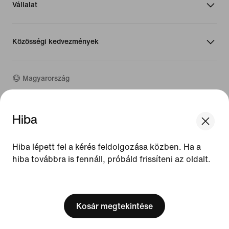
Vállalat
Közösségi kedvezmények
Magyarország
©
2026
Nike, Inc. Minden jog fenntartva
Hiba
Útmutatók
Használati feltételek
Hiba lépett fel a kérés feldolgozása közben. Ha a
Értékesítési feltételek
hiba továbbra is fennáll, próbáld frissíteni az oldalt.
Vállalat adatai
Adatvédelmi és cookie-szabályzat
[ Code: D1B61E47 ]
Adatvédelmi és cookie-beállítás
Kosár megtekintése