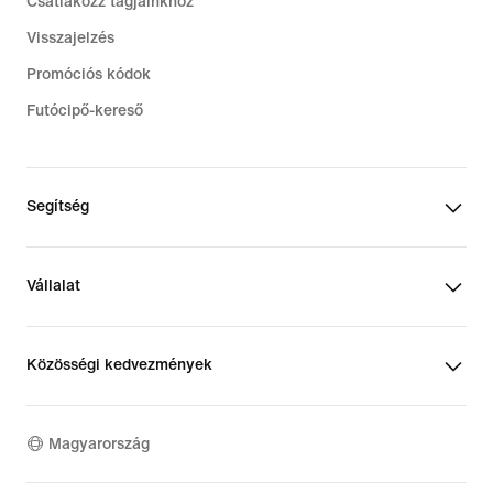
Csatlakozz tagjainkhoz
Visszajelzés
Promóciós kódok
Futócipő-kereső
Segítség
Vállalat
Közösségi kedvezmények
Magyarország