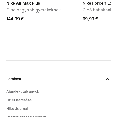
Nike Air Max Plus
Nike Force 1 Low
Cipő nagyobb gyerekeknek
Cipő babáknak é
144,99
144,99 €
69,99
69,99 €
€
€
Források
Ajándékutalványok
Üzlet keresése
Nike Journal