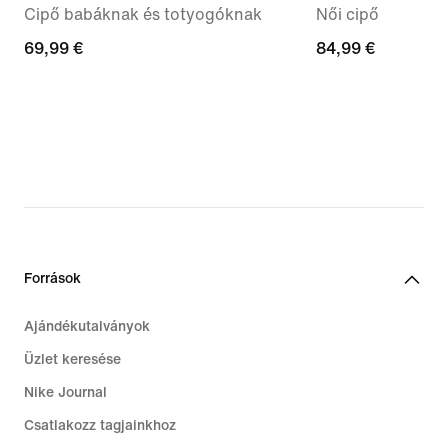
Cipő babáknak és totyogóknak
Női cipő
69,99
69,99 €
84,99
84,99 €
€
€
Források
Ajándékutalványok
Üzlet keresése
Nike Journal
Csatlakozz tagjainkhoz