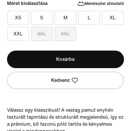
Méret kiválasztása
Méretezési útmutató
XS
S
M
L
XL
XXL
3XL
4XL
Kosárba
Kedvenc
Válassz egy klasszikust! A vastag pamut enyhén
texturált tapintású és strukturált megjelenésű, így ez
a prémium, bő fazonú póló tartós és kényelmes