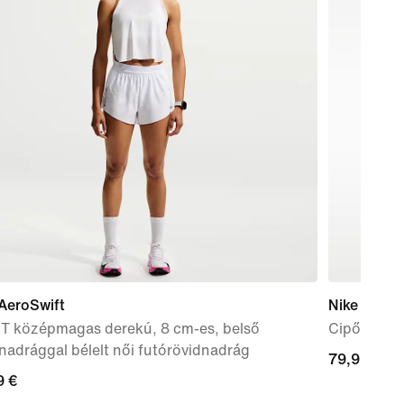
AeroSwift
Nike Force
IT középmagas derekú, 8 cm-es, belső
Cipő kisgy
nadrággal bélelt női futórövidnadrág
79,99
79,99 €
9
9 €
€