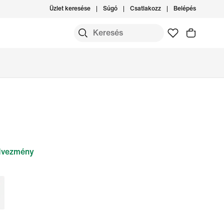
Üzlet keresése
Súgó
Csatlakozz
Belépés
vezmény