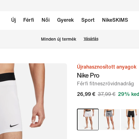
Új
Férfi
Női
Gyerek
Sport
NikeSKIMS
Minden új termék
Vásárlás
Újrahasznosított anyagok
1
Nike Pro
/
Férfi fitneszrövidnadrág
7.
kép
26,99 €
37,99 €
29% ked