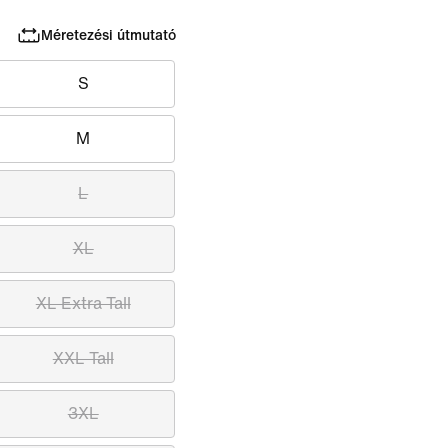
Méretezési útmutató
S
M
L
XL
XL Extra Tall
XXL Tall
3XL