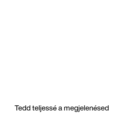
Tedd teljessé a megjelenésed
Item 3 of 7