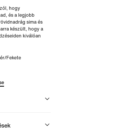
szól, hogy
d, és a legjobb
rövidnadrág sima és
 arra készült, hogy a
dzéseiden kiválóan
ér/Fekete
se
dések