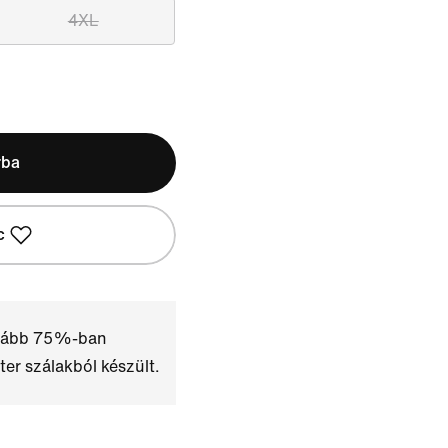
4XL
rba
c
alább 75%-ban
ter szálakból készült.