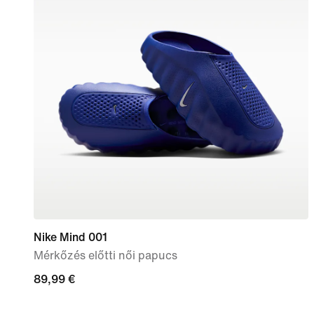
Nike Mind 001
Mérkőzés előtti női papucs
89,99
89,99 €
€