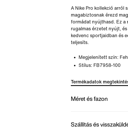
A Nike Pro kollekció arról 
magabiztosnak érezd maga
formádat nyújthasd. Ez a 
rugalmas érzetet nyújt, és
kedvenc sportjaidban és e
teljesíts.
Megjelenített szín:
Feh
Stílus:
FB7958-100
Termékadatok megtekinté
Méret és fazon
Szállítás és visszakül