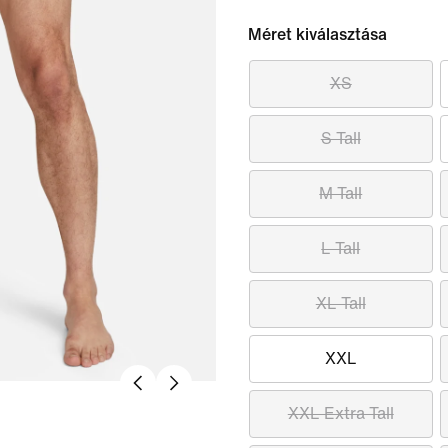
Méret kiválasztása
XS
S Tall
M Tall
L Tall
XL Tall
XXL
XXL Extra Tall