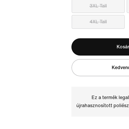
3XL Tall
4XL Tall
Kosá
Kedven
Ez a termék leg
újrahasznosított poliész