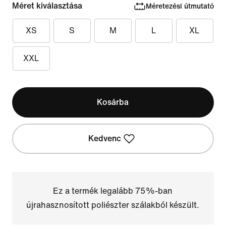
Méret kiválasztása
Méretezési útmutató
XS
S
M
L
XL
XXL
Kosárba
Kedvenc
Ez a termék legalább 75%-ban
újrahasznosított poliészter szálakból készült.