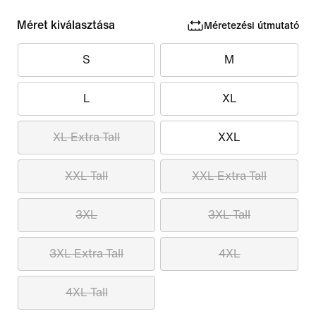
Méret kiválasztása
Méretezési útmutató
S
M
L
XL
XL Extra Tall
XXL
XXL Tall
XXL Extra Tall
3XL
3XL Tall
3XL Extra Tall
4XL
4XL Tall