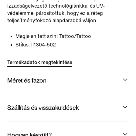
Izzadságelvezető technológiánkkal és UV-
védelemmel párosítottuk, hogy ez a réteg
teljesítményfokozó alapdarabbá váljon.
Megjelenített szín:
Tattoo/Tattoo
Stílus:
II1304-502
Termékadatok megtekintése
Méret és fazon
Szállítás és visszaküldések
Hogyan készült?