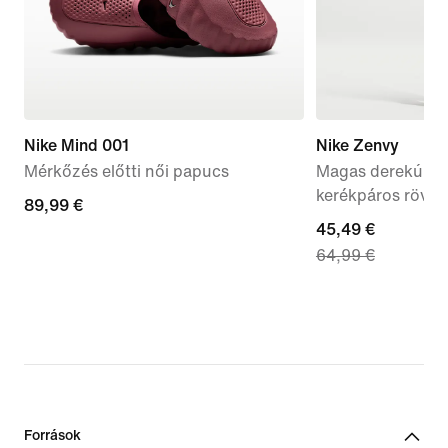
Nike Mind 001
Nike Zenvy
Mérkőzés előtti női papucs
Magas derekú, 20
kerékpáros rövid
89,99
89,99 €
current
45,49 €
€
64,99 €
price
45,49
€,
original
price
64,99
€
Források