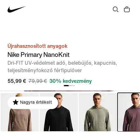
Újrahasznosított anyagok
Nike Primary NanoKnit
Dri-FIT UV-védelmet adó, belebújós, kapucnis,
teljesítményfokozó férfipulóver
55,99 €
79,99 €
30% kedvezmény
Nagyra értékelt