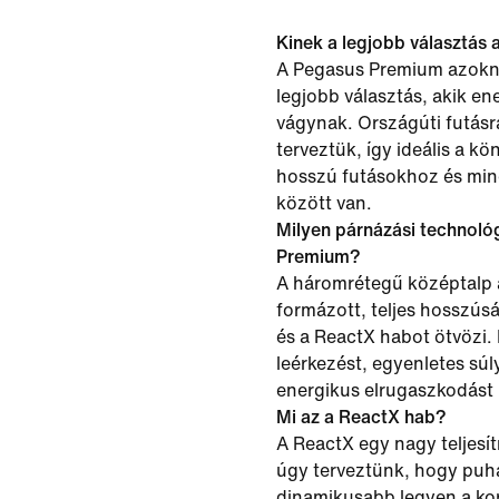
Kinek a legjobb választás
A Pegasus Premium azokn
legjobb választás, akik e
vágynak. Országúti futásr
terveztük, így ideális a k
hosszú futásokhoz és min
között van.
Milyen párnázási technoló
Premium?
A háromrétegű középtalp
formázott, teljes hosszú
és a ReactX habot ötvözi.
leérkezést, egyenletes sú
energikus elrugaszkodást 
Mi az a ReactX hab?
A ReactX egy nagy teljesí
úgy terveztünk, hogy puha
dinamikusabb legyen a ko