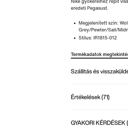
Nike gyökereihez repít vi
eredeti Pegasust.
Megjelenített szín:
Wol
Grey/Pewter/Sail/Mid
Stílus:
IR1815-012
Termékadatok megtekinté
Szállítás és visszakül
Értékelések (71)
GYAKORI KÉRDÉSEK (