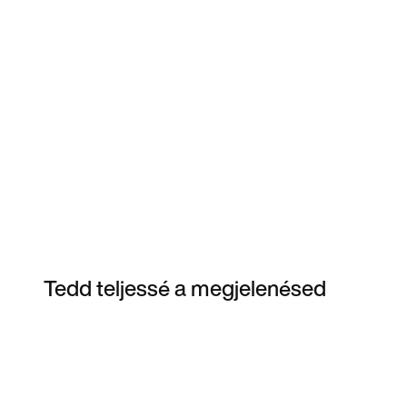
Tedd teljessé a megjelenésed
Item 3 of 3