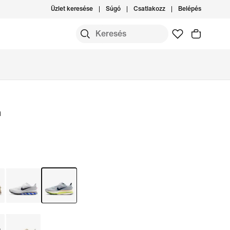
Üzlet keresése
Súgó
Csatlakozz
Belépés
m