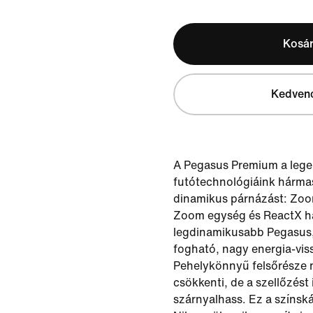
Kosá
Kedven
A Pegasus Premium a leg
futótechnológiáink hármas
dinamikus párnázást: Zoo
Zoom egység és ReactX h
legdinamikusabb Pegasus
fogható, nagy energia-viss
Pehelykönnyű felsőrésze 
csökkenti, de a szellőzést
szárnyalhass. Ez a színsk