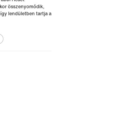
skor összenyomódik,
így lendületben tartja a