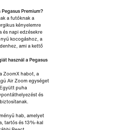
 a Pegasus Premium?
ak a futóknak a
nergikus kényelemre
a és napi edzésekre
önnyű kocogáshoz, a
denhez, ami a kettő
giát használ a Pegasus
 a ZoomX habot, a
ságú Air Zoom egységet
 Együtt puha
lypontáthelyezést és
biztosítanak.
tményű hab, amelyet
, tartós és 13%-kal
rábbi React