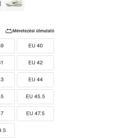
Méretezési útmutató
39
EU 40
41
EU 42
43
EU 44
45
EU 45.5
47
EU 47.5
9.5