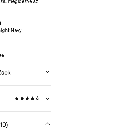
ssza, megidézve az
f
night Navy
se
dések
10)