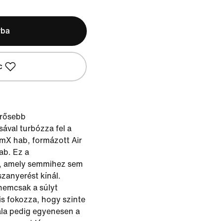
rba
c
erősebb
ával turbózza fel a
mX hab, formázott Air
ab. Ez a
, amely semmihez sem
zanyerést kínál.
nemcsak a súlyt
 is fokozza, hogy szinte
ála pedig egyenesen a