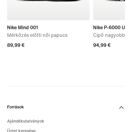
Nike Mind 001
Nike P-6000 Utili
Mérkőzés előtti női papucs
Cipő nagyobb gy
89,99
89,99 €
94,99
94,99 €
€
€
Források
Ajándékutalványok
Üzlet keresése