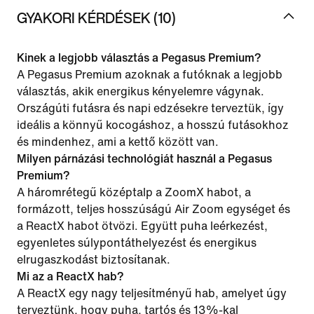
GYAKORI KÉRDÉSEK (10)
Kinek a legjobb választás a Pegasus Premium?
A Pegasus Premium azoknak a futóknak a legjobb
választás, akik energikus kényelemre vágynak.
Országúti futásra és napi edzésekre terveztük, így
ideális a könnyű kocogáshoz, a hosszú futásokhoz
és mindenhez, ami a kettő között van.
Milyen párnázási technológiát használ a Pegasus
Premium?
A háromrétegű középtalp a ZoomX habot, a
formázott, teljes hosszúságú Air Zoom egységet és
a ReactX habot ötvözi. Együtt puha leérkezést,
egyenletes súlypontáthelyezést és energikus
elrugaszkodást biztosítanak.
Mi az a ReactX hab?
A ReactX egy nagy teljesítményű hab, amelyet úgy
terveztünk, hogy puha, tartós és 13%-kal