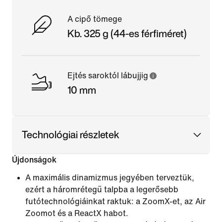
A cipő tömege
Kb. 325 g (44-es férfiméret)
Ejtés saroktól lábujjig
10 mm
Technológiai részletek
Újdonságok
A maximális dinamizmus jegyében terveztük,
ezért a háromrétegű talpba a legerősebb
futótechnológiáinkat raktuk: a ZoomX-et, az Air
Zoomot és a ReactX habot.