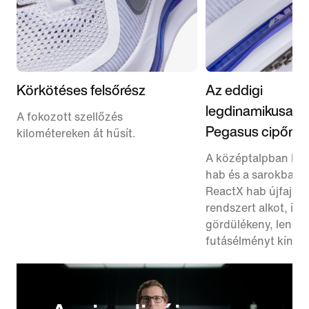
Körkötéses felsőrész
Az eddigi
legdinamikusab
A fokozott szellőzés
Pegasus cipőnk
kilométereken át hűsít.
A középtalpban lé
hab és a sarokban l
ReactX hab újfajta 
rendszert alkot, így
gördülékeny, lendül
futásélményt kínál.