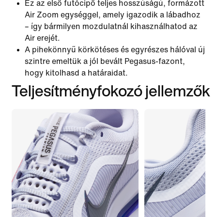
Ez az első futócipő teljes hosszúságú, formázott
Air Zoom egységgel, amely igazodik a lábadhoz
– így bármilyen mozdulatnál kihasználhatod az
Air erejét.
A pihekönnyű körkötéses és egyrészes hálóval új
szintre emeltük a jól bevált Pegasus-fazont,
hogy kitolhasd a határaidat.
Teljesítményfokozó jellemzők