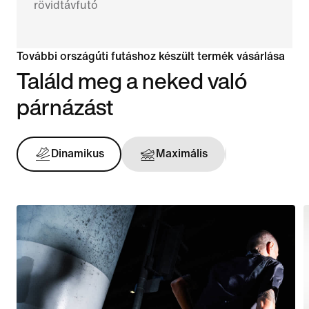
rövidtávfutó
További országúti futáshoz készült termék vásárlása
Találd meg a neked való
párnázást
Dinamikus
Maximális
Tartást a