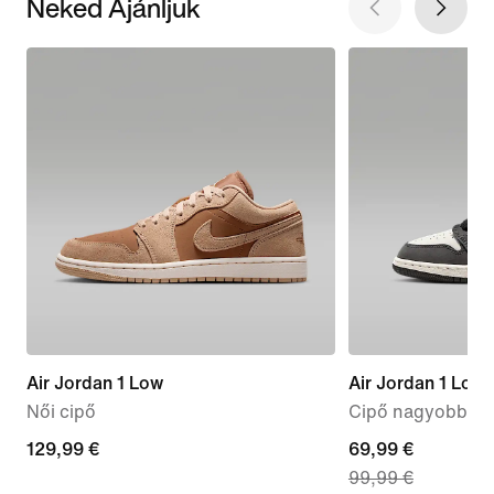
Neked Ajánljuk
Air Jordan 1 Low
Air Jordan 1 Low
Női cipő
Cipő nagyobb gy
129,99
129,99 €
current
69,99 €
99,99 €
€
price