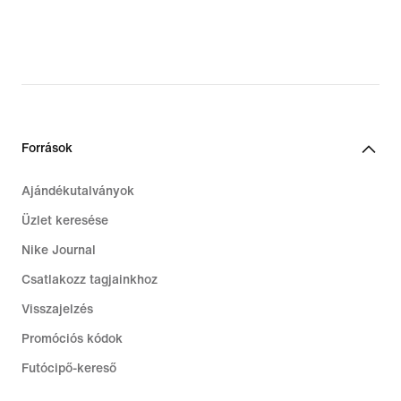
69,99
€,
original
price
99,99
€
Források
Ajándékutalványok
Üzlet keresése
Nike Journal
Csatlakozz tagjainkhoz
Visszajelzés
Promóciós kódok
Futócipő-kereső