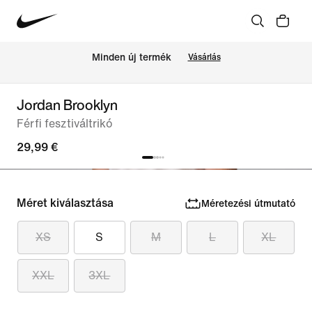
Minden új termék
Vásárlás
Jordan Brooklyn
Férfi fesztiváltrikó
29,99 €
Méret kiválasztása
Méretezési útmutató
XS
S
M
L
XL
XXL
3XL