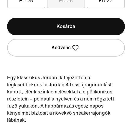
EU 25
EU 26
EU 27
Kosárba
Kedvenc
Egy klasszikus Jordan, kifejezetten a
legkisebbeknek: a Jordan 4 friss újragondolást
kapott, élénk színkiemelésekkel a cipő ikonikus
részletein – például a nyelven és a nem rögzített
fűzőlyukakon. A habpárnázás egész napos
kényelmet biztosít a növekvő sneakerrajongók
lábának.