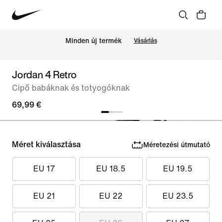
Minden új termék
Vásárlás
Jordan 4 Retro
Cipő babáknak és totyogóknak
69,99 €
Méret kiválasztása
Méretezési útmutató
EU 17
EU 18.5
EU 19.5
EU 21
EU 22
EU 23.5