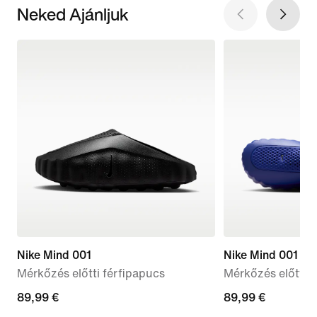
Neked Ajánljuk
Nike Mind 001
Nike Mind 001
Mérkőzés előtti férfipapucs
Mérkőzés előtti 
89,99
89,99 €
89,99
89,99 €