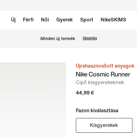
Új
Férfi
Női
Gyerek
Sport
NikeSKIMS
Minden új termék
Vásárlás
Újrahasznosított anyagok
1
Nike Cosmic Runner
/
Cipő kisgyerekeknek
8.
kép
44,99 €
Fazon kiválasztása
Kisgyerekek