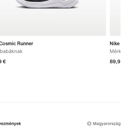
 Cosmic Runner
Nike Mind 
 babáknak
Mérkőzés e
9
9 €
89,99
89,99 €
€
dvezmények
Magyarország