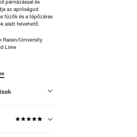
il párnázással és
tja az apróságod
s fűzők és a tépőzáras
k alatt felvehető.
k Raisin/University
id Lime
se
dések