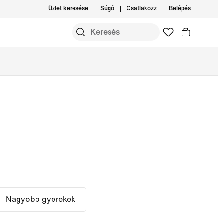
Üzlet keresése
Súgó
Csatlakozz
Belépés
Nagyobb gyerekek