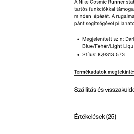
A Nike Cosmic Runner stab
tartós funkciókkal támoga
minden lépését. A rugalma
pánt segítségével pillanato
Megjelenített szín:
Dar
Blue/Fehér/Light Liqu
Stílus:
IQ9313-573
Termékadatok megtekinté
Szállítás és visszakül
Értékelések (25)