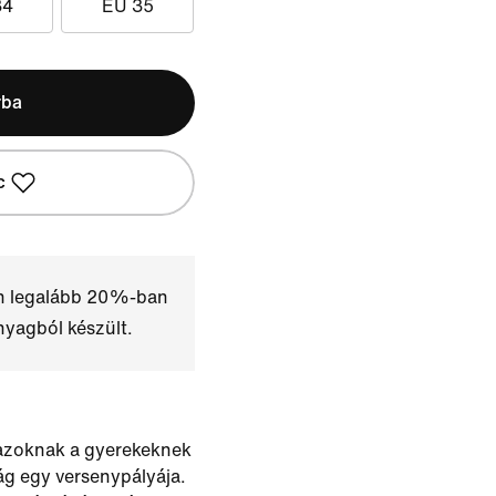
34
EU 35
rba
c
n legalább 20%-ban
nyagból készült.
 azoknak a gyerekeknek
lág egy versenypályája.