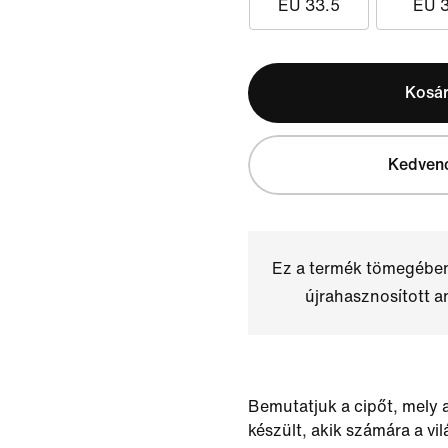
EU 33.5
EU 
Kosá
Kedven
Ez a termék tömegébe
újrahasznosított a
Bemutatjuk a cipőt, mely
készült, akik számára a vi