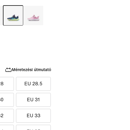
Méretezési útmutató
28
EU 28.5
30
EU 31
32
EU 33