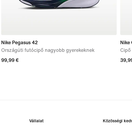
Nike Pegasus 42
Nike
Országúti futócipő nagyobb gyerekeknek
Cipő
99,99
99,99 €
39,9
39,9
€
€
Vállalat
Közösségi ke