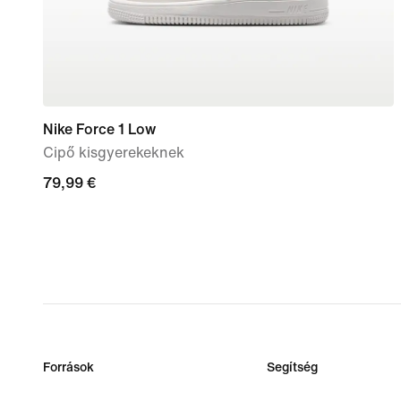
Nike Force 1 Low
Cipő kisgyerekeknek
79,99
79,99 €
€
Források
Segítség