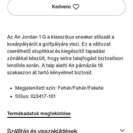
Kedvenc
Az Air Jordan 1 G a klasszikus sneaker stílusát a
kosárpályáról a golfpályára viszi. Ez a változat
cserélhető stoplikkal és kiegészítő tapadási
zónákkal készült, hogy extra talajfogást biztosítson
lendítés során. A talp alatti Air párnázás 18
szakaszon át tartó kényelmet biztosít.
Megjelenített szín:
Fehér/Fehér/Fekete
Stílus:
IQ3417-101
Termékadatok megtekintése
Szállítás és visszaküldések