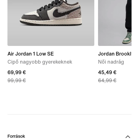
Air Jordan 1 Low SE
Jordan Brooklyn 
Cipő nagyobb gyerekeknek
Női nadrág
current
69,99 €
current
45,49 €
99,99 €
64,99 €
price
price
69,99
45,49
€,
€,
original
original
price
price
99,99
64,99
€
€
Források