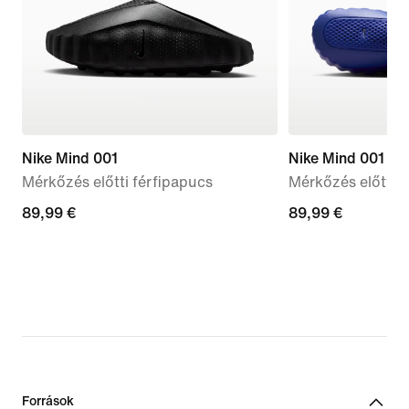
Nike Mind 001
Nike Mind 001
Mérkőzés előtti férfipapucs
Mérkőzés előtti 
89,99
89,99 €
89,99
89,99 €
€
€
Források