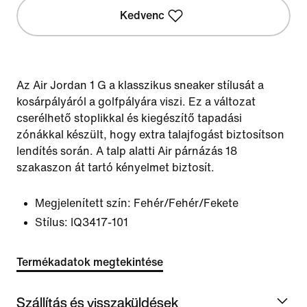
Kedvenc
Az Air Jordan 1 G a klasszikus sneaker stílusát a
kosárpályáról a golfpályára viszi. Ez a változat
cserélhető stoplikkal és kiegészítő tapadási
zónákkal készült, hogy extra talajfogást biztosítson
lendítés során. A talp alatti Air párnázás 18
szakaszon át tartó kényelmet biztosít.
Megjelenített szín:
Fehér/Fehér/Fekete
Stílus:
IQ3417-101
Termékadatok megtekintése
Szállítás és visszaküldések