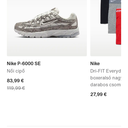
Nike P-6000 SE
Nike
Női cipő
Dri-FIT Everyday
boxeralsó nagyo
current
83,99 €
darabos csomag)
119,99 €
price
27,99
27,99 €
83,99
€
€,
original
price