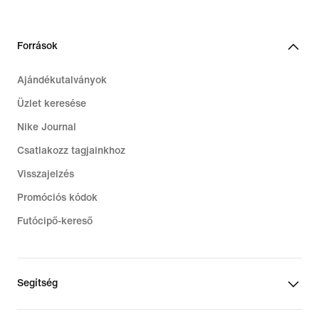
119,99
€
Források
Ajándékutalványok
Üzlet keresése
Nike Journal
Csatlakozz tagjainkhoz
Visszajelzés
Promóciós kódok
Futócipő-kereső
Segítség