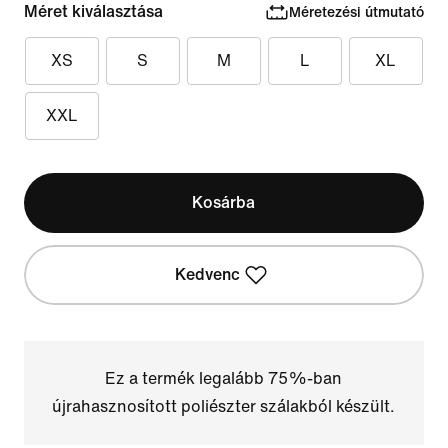
Méret kiválasztása
Méretezési útmutató
XS
S
M
L
XL
XXL
Kosárba
Kedvenc
Ez a termék legalább 75%-ban
újrahasznosított poliészter szálakból készült.