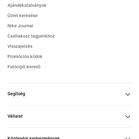
Ajándékutalványok
Üzlet keresése
Nike Journal
Csatlakozz tagjainkhoz
Visszajelzés
Promóciós kódok
Futócipő-kereső
Segítség
Vállalat
Közösségi kedvezmények