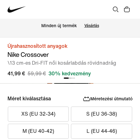
Minden új termék
Vásárlás
Újrahasznosított anyagok
Nike Crossover
\13 cm-es Dri-FIT női kosárlabdás rövidnadrág
41,99 €
59,99 €
30% kedvezmény
Méret kiválasztása
Méretezési útmutató
XS (EU 32-34)
S (EU 36-38)
M (EU 40-42)
L (EU 44-46)