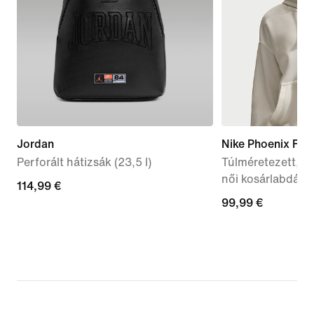
Jordan
Nike Phoenix Fle
Perforált hátizsák (23,5 l)
Túlméretezett, b
női kosárlabdás 
114,99
114,99 €
99,99
99,99 €
€
€