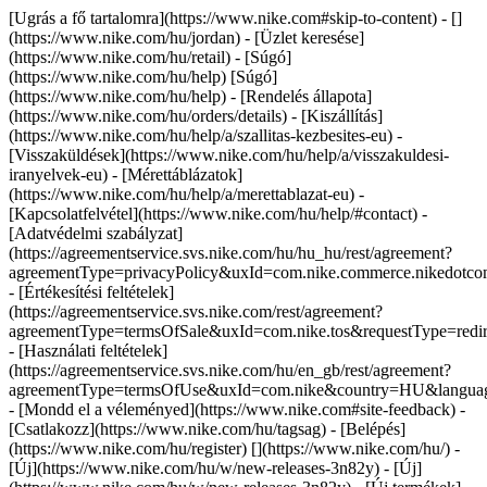
[Ugrás a fő tartalomra](https://www.nike.com#skip-to-content) - []
(https://www.nike.com/hu/jordan)
- [Üzlet keresése]
(https://www.nike.com/hu/retail) - [Súgó]
(https://www.nike.com/hu/help) [Súgó]
(https://www.nike.com/hu/help) - [Rendelés állapota]
(https://www.nike.com/hu/orders/details) - [Kiszállítás]
(https://www.nike.com/hu/help/a/szallitas-kezbesites-eu) -
[Visszaküldések](https://www.nike.com/hu/help/a/visszakuldesi-
iranyelvek-eu) - [Mérettáblázatok]
(https://www.nike.com/hu/help/a/merettablazat-eu) -
[Kapcsolatfelvétel](https://www.nike.com/hu/help/#contact) -
[Adatvédelmi szabályzat]
(https://agreementservice.svs.nike.com/hu/hu_hu/rest/agreement?
agreementType=privacyPolicy&uxId=com.nike.commerce.nikedot
- [Értékesítési feltételek]
(https://agreementservice.svs.nike.com/rest/agreement?
agreementType=termsOfSale&uxId=com.nike.tos&requestType=redir
- [Használati feltételek]
(https://agreementservice.svs.nike.com/hu/en_gb/rest/agreement?
agreementType=termsOfUse&uxId=com.nike&country=HU&language
- [Mondd el a véleményed](https://www.nike.com#site-feedback) -
[Csatlakozz](https://www.nike.com/hu/tagsag) - [Belépés]
(https://www.nike.com/hu/register)
[](https://www.nike.com/hu/) -
[Új](https://www.nike.com/hu/w/new-releases-3n82y) - [Új]