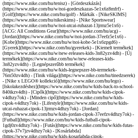
(https://www.nike.com/hu/tenisz) - [Gördeszkázás]
(https://www.nike.com/hu/w/noi-gordeszkazas-5e1x6z8mfrf) -
[Golf](https://www.nike.com/hu/golf)
- Márkák - [NikeSKIMS]
(https://www.nike.com/hu/nikeskims) - [Nike Sportswear]
(https://www.nike.com/hu/w/noi-utcai-ruhazat-13jrmz5e1x6) -
[ACG: All Conditions Gear](https://www.nike.com/hu/acg) -
[Jordan](https://www.nike.com/hu/w/noi-jordan-37eefz5e1x6) -
[Kobe](https://www.nike.com/hu/w/noi-kobe-5e1x6zpgd6) -
[Gyerek](https://www.nike.com/hu/gyerekek) - [Kiemelt termékek]
(https://www.nike.com/hu/w/new-releases-kids-3n82yzv4dh) - [Új
termékek](https://www.nike.com/hu/w/new-releases-kids-
3n82yzv4dh) - [Legnépszerűbb termékek]
(https://www.nike.com/hu/w/kids-legnepszer-bb-termekek-
76m50zv4dh) - [Tinik világa](https://www.nike.com/hu/tinedzserek)
- [Nike x LEGO® kollekció](https://www.nike.com/hu/lego) -
[Iskolakezdéshez](https://www.nike.com/hu/w/kids-back-to-school-
840ikzv4dh)
- [Cipők](https://www.nike.com/hu/w/kids-cipok-
v4dhzy7ok) - [Minden cipő](https://www.nike.com/hu/w/kids-
cipok-v4dhzy7ok) - [Lifestyle](https://www.nike.com/hu/w/kids-
utcai-ruhazat-cipok-13jrmzv4dhzy7ok) - [Jordan]
(https://www.nike.com/hu/w/kids-jordan-cipok-37eefzv4dhzy7ok) -
[Futball](https://www.nike.com/hu/w/kids-futball-cipok-
1gdj0zv4dhzy7ok) - [Futás](https://www.nike.com/hu/w/kids-futas-
cipok-37v7jzv4dhzy7ok) - [Kosárlabda]
(https://www.nike.com/hu/w/kids-kosarlabda-cipok-