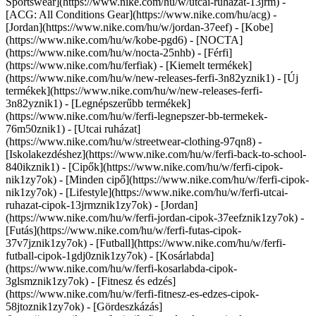
Sportswear](https://www.nike.com/hu/w/utcai-ruhazat-13jrm) -
[ACG: All Conditions Gear](https://www.nike.com/hu/acg) -
[Jordan](https://www.nike.com/hu/w/jordan-37eef) - [Kobe]
(https://www.nike.com/hu/w/kobe-pgd6) - [NOCTA]
(https://www.nike.com/hu/w/nocta-25nhb) - [Férfi]
(https://www.nike.com/hu/ferfiak) - [Kiemelt termékek]
(https://www.nike.com/hu/w/new-releases-ferfi-3n82yznik1) - [Új
termékek](https://www.nike.com/hu/w/new-releases-ferfi-
3n82yznik1) - [Legnépszerűbb termékek]
(https://www.nike.com/hu/w/ferfi-legnepszer-bb-termekek-
76m50znik1) - [Utcai ruházat]
(https://www.nike.com/hu/w/streetwear-clothing-97qn8) -
[Iskolakezdéshez](https://www.nike.com/hu/w/ferfi-back-to-school-
840ikznik1)
- [Cipők](https://www.nike.com/hu/w/ferfi-cipok-
nik1zy7ok) - [Minden cipő](https://www.nike.com/hu/w/ferfi-cipok-
nik1zy7ok) - [Lifestyle](https://www.nike.com/hu/w/ferfi-utcai-
ruhazat-cipok-13jrmznik1zy7ok) - [Jordan]
(https://www.nike.com/hu/w/ferfi-jordan-cipok-37eefznik1zy7ok) -
[Futás](https://www.nike.com/hu/w/ferfi-futas-cipok-
37v7jznik1zy7ok) - [Futball](https://www.nike.com/hu/w/ferfi-
futball-cipok-1gdj0znik1zy7ok) - [Kosárlabda]
(https://www.nike.com/hu/w/ferfi-kosarlabda-cipok-
3glsmznik1zy7ok) - [Fitnesz és edzés]
(https://www.nike.com/hu/w/ferfi-fitnesz-es-edzes-cipok-
58jtoznik1zy7ok) - [Gördeszkázás]