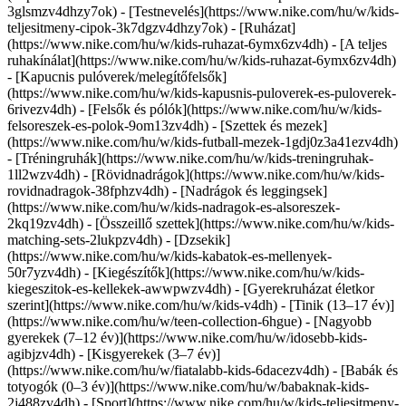
3glsmzv4dhzy7ok) - [Testnevelés](https://www.nike.com/hu/w/kids-
teljesitmeny-cipok-3k7dgzv4dhzy7ok)
- [Ruházat]
(https://www.nike.com/hu/w/kids-ruhazat-6ymx6zv4dh) - [A teljes
ruhakínálat](https://www.nike.com/hu/w/kids-ruhazat-6ymx6zv4dh)
- [Kapucnis pulóverek/melegítőfelsők]
(https://www.nike.com/hu/w/kids-kapusnis-puloverek-es-puloverek-
6rivezv4dh) - [Felsők és pólók](https://www.nike.com/hu/w/kids-
felsoreszek-es-polok-9om13zv4dh) - [Szettek és mezek]
(https://www.nike.com/hu/w/kids-futball-mezek-1gdj0z3a41ezv4dh)
- [Tréningruhák](https://www.nike.com/hu/w/kids-treningruhak-
1ll2wzv4dh) - [Rövidnadrágok](https://www.nike.com/hu/w/kids-
rovidnadragok-38fphzv4dh) - [Nadrágok és leggingsek]
(https://www.nike.com/hu/w/kids-nadragok-es-alsoreszek-
2kq19zv4dh) - [Összeillő szettek](https://www.nike.com/hu/w/kids-
matching-sets-2lukpzv4dh) - [Dzsekik]
(https://www.nike.com/hu/w/kids-kabatok-es-mellenyek-
50r7yzv4dh) - [Kiegészítők](https://www.nike.com/hu/w/kids-
kiegeszitok-es-kellekek-awwpwzv4dh)
- [Gyerekruházat életkor
szerint](https://www.nike.com/hu/w/kids-v4dh) - [Tinik (13–17 év)]
(https://www.nike.com/hu/w/teen-collection-6hgue) - [Nagyobb
gyerekek (7–12 év)](https://www.nike.com/hu/w/idosebb-kids-
agibjzv4dh) - [Kisgyerekek (3–7 év)]
(https://www.nike.com/hu/w/fiatalabb-kids-6dacezv4dh) - [Babák és
totyogók (0–3 év)](https://www.nike.com/hu/w/babaknak-kids-
2j488zv4dh)
- [Sport](https://www.nike.com/hu/w/kids-teljesitmeny-