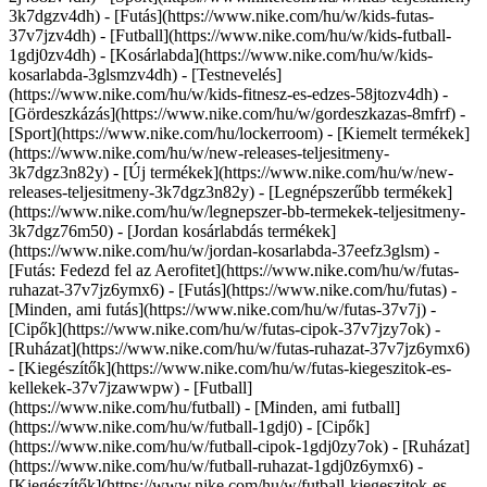
3k7dgzv4dh) - [Futás](https://www.nike.com/hu/w/kids-futas-
37v7jzv4dh) - [Futball](https://www.nike.com/hu/w/kids-futball-
1gdj0zv4dh) - [Kosárlabda](https://www.nike.com/hu/w/kids-
kosarlabda-3glsmzv4dh) - [Testnevelés]
(https://www.nike.com/hu/w/kids-fitnesz-es-edzes-58jtozv4dh) -
[Gördeszkázás](https://www.nike.com/hu/w/gordeszkazas-8mfrf) -
[Sport](https://www.nike.com/hu/lockerroom) - [Kiemelt termékek]
(https://www.nike.com/hu/w/new-releases-teljesitmeny-
3k7dgz3n82y) - [Új termékek](https://www.nike.com/hu/w/new-
releases-teljesitmeny-3k7dgz3n82y) - [Legnépszerűbb termékek]
(https://www.nike.com/hu/w/legnepszer-bb-termekek-teljesitmeny-
3k7dgz76m50) - [Jordan kosárlabdás termékek]
(https://www.nike.com/hu/w/jordan-kosarlabda-37eefz3glsm) -
[Futás: Fedezd fel az Aerofitet](https://www.nike.com/hu/w/futas-
ruhazat-37v7jz6ymx6)
- [Futás](https://www.nike.com/hu/futas) -
[Minden, ami futás](https://www.nike.com/hu/w/futas-37v7j) -
[Cipők](https://www.nike.com/hu/w/futas-cipok-37v7jzy7ok) -
[Ruházat](https://www.nike.com/hu/w/futas-ruhazat-37v7jz6ymx6)
- [Kiegészítők](https://www.nike.com/hu/w/futas-kiegeszitok-es-
kellekek-37v7jzawwpw)
- [Futball]
(https://www.nike.com/hu/futball) - [Minden, ami futball]
(https://www.nike.com/hu/w/futball-1gdj0) - [Cipők]
(https://www.nike.com/hu/w/futball-cipok-1gdj0zy7ok) - [Ruházat]
(https://www.nike.com/hu/w/futball-ruhazat-1gdj0z6ymx6) -
[Kiegészítők](https://www.nike.com/hu/w/futball-kiegeszitok-es-