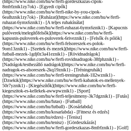
(https://www.nike.com/hu/w/ferfi-gordeszkazas-cipok-
8mfrfznik1zy7ok) - [Egyedi cipők]
(https://www.nike.com/hu/w/ferfi-nike-by-you-cipok-
6ealhznik1zy7ok)
- [Ruházat](https://www.nike.com/hu/w/ferfi-
ruhazat-6ymx6znik1) - [A teljes ruhakínálat]
(https://www.nike.com/hu/w/ferfi-ruhazat-6ymx6znik1) - [Kapucnis
pulóverek/melegítőfelsők](https://www.nike.com/hu/w/ferfi-
kapusnis-puloverek-es-puloverek-6riveznik1) - [Felsők és pólók]
(https://www.nike.com/hu/w/ferfi-felsoreszek-es-polok-
9om13znik1) - [Szettek és mezek](https://www.nike.com/hu/w/ferfi-
futball-mezek-1gdj0z3a41eznik1) - [Rövidnadrágok]
(https://www.nike.com/hu/w/ferfi-rovidnadragok-38fphznik1) -
[Nadrágok/testhezálló nadrágok](https://www.nike.com/hu/w/ferfi-
nadragok-es-alsoreszek-2kq19znik1) - [Tréningruhák]
(https://www.nike.com/hu/w/ferfi-treningruhak-1ll2wznik1) -
[Dzsekik](https://www.nike.com/hu/w/ferfi-kabatok-es-mellenyek-
50r7yznik1) - [Kiegészítők](https://www.nike.com/hu/w/ferfi-
kiegeszitok-es-kellekek-awwpwznik1)
- [Sport]
(https://www.nike.com/hu/w/ferfi-teljesitmeny-3k7dgznik1) - [Futás]
(https://www.nike.com/hu/futas) - [Futball]
(https://www.nike.com/hu/futball) - [Kosárlabda]
(https://www.nike.com/hu/kosarlabda) - [Fitnesz és edzés]
(https://www.nike.com/hu/edzes) - [Tenisz]
(https://www.nike.com/hu/tenisz) - [Gördeszkázás]
(https://www.nike.com/hu/w/ferfi-gordeszkazas-8mfrfznik1) - [Golf]