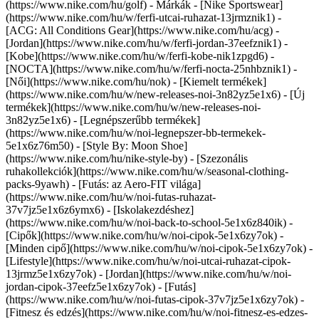
(https://www.nike.com/hu/golf)
- Márkák - [Nike Sportswear]
(https://www.nike.com/hu/w/ferfi-utcai-ruhazat-13jrmznik1) -
[ACG: All Conditions Gear](https://www.nike.com/hu/acg) -
[Jordan](https://www.nike.com/hu/w/ferfi-jordan-37eefznik1) -
[Kobe](https://www.nike.com/hu/w/ferfi-kobe-nik1zpgd6) -
[NOCTA](https://www.nike.com/hu/w/ferfi-nocta-25nhbznik1) -
[Női](https://www.nike.com/hu/nok) - [Kiemelt termékek]
(https://www.nike.com/hu/w/new-releases-noi-3n82yz5e1x6) - [Új
termékek](https://www.nike.com/hu/w/new-releases-noi-
3n82yz5e1x6) - [Legnépszerűbb termékek]
(https://www.nike.com/hu/w/noi-legnepszer-bb-termekek-
5e1x6z76m50) - [Style By: Moon Shoe]
(https://www.nike.com/hu/nike-style-by) - [Szezonális
ruhakollekciók](https://www.nike.com/hu/w/seasonal-clothing-
packs-9yawh) - [Futás: az Aero-FIT világa]
(https://www.nike.com/hu/w/noi-futas-ruhazat-
37v7jz5e1x6z6ymx6) - [Iskolakezdéshez]
(https://www.nike.com/hu/w/noi-back-to-school-5e1x6z840ik)
-
[Cipők](https://www.nike.com/hu/w/noi-cipok-5e1x6zy7ok) -
[Minden cipő](https://www.nike.com/hu/w/noi-cipok-5e1x6zy7ok) -
[Lifestyle](https://www.nike.com/hu/w/noi-utcai-ruhazat-cipok-
13jrmz5e1x6zy7ok) - [Jordan](https://www.nike.com/hu/w/noi-
jordan-cipok-37eefz5e1x6zy7ok) - [Futás]
(https://www.nike.com/hu/w/noi-futas-cipok-37v7jz5e1x6zy7ok) -
[Fitnesz és edzés](https://www.nike.com/hu/w/noi-fitnesz-es-edzes-