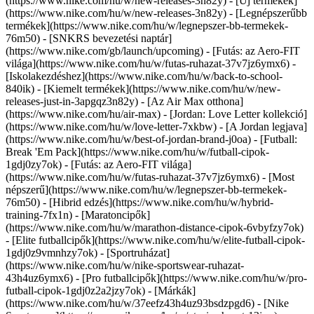
(https://www.nike.com/hu/w/new-releases-3n82y) - [Új termékek]
(https://www.nike.com/hu/w/new-releases-3n82y) - [Legnépszerűbb
termékek](https://www.nike.com/hu/w/legnepszer-bb-termekek-
76m50) - [SNKRS bevezetési naptár]
(https://www.nike.com/gb/launch/upcoming) - [Futás: az Aero-FIT
világa](https://www.nike.com/hu/w/futas-ruhazat-37v7jz6ymx6) -
[Iskolakezdéshez](https://www.nike.com/hu/w/back-to-school-
840ik)
- [Kiemelt termékek](https://www.nike.com/hu/w/new-
releases-just-in-3apgqz3n82y) - [Az Air Max otthona]
(https://www.nike.com/hu/air-max) - [Jordan: Love Letter kollekció]
(https://www.nike.com/hu/w/love-letter-7xkbw) - [A Jordan legjava]
(https://www.nike.com/hu/w/best-of-jordan-brand-j0oa) - [Futball:
Break 'Em Pack](https://www.nike.com/hu/w/futball-cipok-
1gdj0zy7ok) - [Futás: az Aero-FIT világa]
(https://www.nike.com/hu/w/futas-ruhazat-37v7jz6ymx6)
- [Most
népszerű](https://www.nike.com/hu/w/legnepszer-bb-termekek-
76m50) - [Hibrid edzés](https://www.nike.com/hu/w/hybrid-
training-7fx1n) - [Maratoncipők]
(https://www.nike.com/hu/w/marathon-distance-cipok-6vbyfzy7ok)
- [Elite futballcipők](https://www.nike.com/hu/w/elite-futball-cipok-
1gdj0z9vmnhzy7ok) - [Sportruházat]
(https://www.nike.com/hu/w/nike-sportswear-ruhazat-
43h4uz6ymx6) - [Pro futballcipők](https://www.nike.com/hu/w/pro-
futball-cipok-1gdj0z2a2jzy7ok)
- [Márkák]
(https://www.nike.com/hu/w/37eefz43h4uz93bsdzpgd6) - [Nike