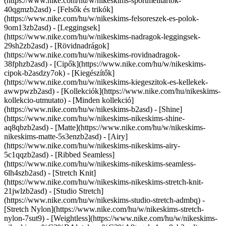
(https://www.nike.com/hu/w/nikeskims-sportmelltartok-
40qgmzb2asd) - [Felsők és trikók]
(https://www.nike.com/hu/w/nikeskims-felsoreszek-es-polok-
9om13zb2asd) - [Leggingsek]
(https://www.nike.com/hu/w/nikeskims-nadragok-leggingsek-
29sh2zb2asd) - [Rövidnadrágok]
(https://www.nike.com/hu/w/nikeskims-rovidnadragok-
38fphzb2asd) - [Cipők](https://www.nike.com/hu/w/nikeskims-
cipok-b2asdzy7ok) - [Kiegészítők]
(https://www.nike.com/hu/w/nikeskims-kiegeszitok-es-kellekek-
awwpwzb2asd)
- [Kollekciók](https://www.nike.com/hu/nikeskims-
kollekcio-utmutato) - [Minden kollekció]
(https://www.nike.com/hu/w/nikeskims-b2asd) - [Shine]
(https://www.nike.com/hu/w/nikeskims-nikeskims-shine-
aq8qbzb2asd) - [Matte](https://www.nike.com/hu/w/nikeskims-
nikeskims-matte-5s3enzb2asd) - [Airy]
(https://www.nike.com/hu/w/nikeskims-nikeskims-airy-
5c1qqzb2asd) - [Ribbed Seamless]
(https://www.nike.com/hu/w/nikeskims-nikeskims-seamless-
6lh4szb2asd) - [Stretch Knit]
(https://www.nike.com/hu/w/nikeskims-nikeskims-stretch-knit-
21jwlzb2asd) - [Studio Stretch]
(https://www.nike.com/hu/w/nikeskims-studio-stretch-admbq) -
[Stretch Nylon](https://www.nike.com/hu/w/nikeskims-stretch-
nylon-7sut9) - [Weightless](https://www.nike.com/hu/w/nikeskims-