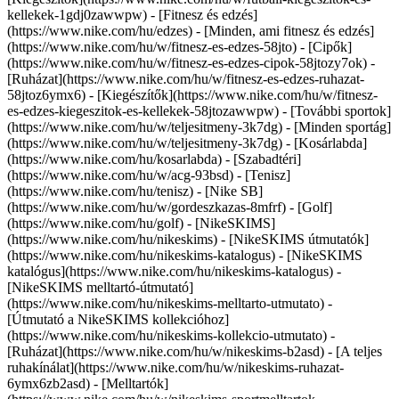
kellekek-1gdj0zawwpw)
- [Fitnesz és edzés]
(https://www.nike.com/hu/edzes) - [Minden, ami fitnesz és edzés]
(https://www.nike.com/hu/w/fitnesz-es-edzes-58jto) - [Cipők]
(https://www.nike.com/hu/w/fitnesz-es-edzes-cipok-58jtozy7ok) -
[Ruházat](https://www.nike.com/hu/w/fitnesz-es-edzes-ruhazat-
58jtoz6ymx6) - [Kiegészítők](https://www.nike.com/hu/w/fitnesz-
es-edzes-kiegeszitok-es-kellekek-58jtozawwpw)
- [További sportok]
(https://www.nike.com/hu/w/teljesitmeny-3k7dg) - [Minden sportág]
(https://www.nike.com/hu/w/teljesitmeny-3k7dg) - [Kosárlabda]
(https://www.nike.com/hu/kosarlabda) - [Szabadtéri]
(https://www.nike.com/hu/w/acg-93bsd) - [Tenisz]
(https://www.nike.com/hu/tenisz) - [Nike SB]
(https://www.nike.com/hu/w/gordeszkazas-8mfrf) - [Golf]
(https://www.nike.com/hu/golf) - [NikeSKIMS]
(https://www.nike.com/hu/nikeskims) - [NikeSKIMS útmutatók]
(https://www.nike.com/hu/nikeskims-katalogus) - [NikeSKIMS
katalógus](https://www.nike.com/hu/nikeskims-katalogus) -
[NikeSKIMS melltartó-útmutató]
(https://www.nike.com/hu/nikeskims-melltarto-utmutato) -
[Útmutató a NikeSKIMS kollekcióhoz]
(https://www.nike.com/hu/nikeskims-kollekcio-utmutato)
-
[Ruházat](https://www.nike.com/hu/w/nikeskims-b2asd) - [A teljes
ruhakínálat](https://www.nike.com/hu/w/nikeskims-ruhazat-
6ymx6zb2asd) - [Melltartók]