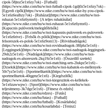
cipok-58jtoz5e1x6zy7ok) - [Futball]
(https://www.nike.com/hu/w/noi-futball-cipok-1gdj0z5e1x6zy7ok) -
[Egyedi cipők](https://www.nike.com/hu/w/noi-nike-by-you-cipok-
5e1x6z6ealhzy7ok)
- [Ruházat](https://www.nike.com/hu/w/noi-
ruhazat-5e1x6z6ymx6) - [A teljes ruhakínálat]
(https://www.nike.com/hu/w/noi-ruhazat-5e1x6z6ymx6) -
[Kapucnis pulóverek/melegítőfelsők]
(https://www.nike.com/hu/w/noi-kapusnis-puloverek-es-puloverek-
5e1x6z6rive) - [Felsők és pólók](https://www.nike.com/hu/w/noi-
felsoreszek-es-polok-5e1x6z9om13) - [Rövidnadrágok]
(https://www.nike.com/hu/w/noi-rovidnadragok-38fphz5e1x6) -
[Leggingsek](https://www.nike.com/hu/w/noi-nadragok-leggingsek-
29sh2z5e1x6) - [Nadrágok](https://www.nike.com/hu/w/noi-
nadragok-es-alsoreszek-2kq19z5e1x6) - [Összeillő szettek]
(https://www.nike.com/hu/w/noi-matching-sets-2lukpz5e1x6) -
[Dzsekik](https://www.nike.com/hu/w/noi-kabatok-es-mellenyek-
50r7yz5e1x6) - [Sportmelltartók](https://www.nike.com/hu/w/noi-
sportmelltartok-40qgmz5e1x6) - [Kiegészítők]
(https://www.nike.com/hu/w/noi-kiegeszitok-es-kellekek-
5e1x6zawwpw)
- [Sport](https://www.nike.com/hu/w/noi-
teljesitmeny-3k7dgz5e1x6) - [Fitnesz és edzés]
(https://www.nike.com/hu/edzes) - [Futás]
(https://www.nike.com/hu/futas) - [Futball]
(https://www.nike.com/hu/futball) - [Kosárlabda]
(https://www.nike.com/hu/kosarlabda) - [Tenisz]