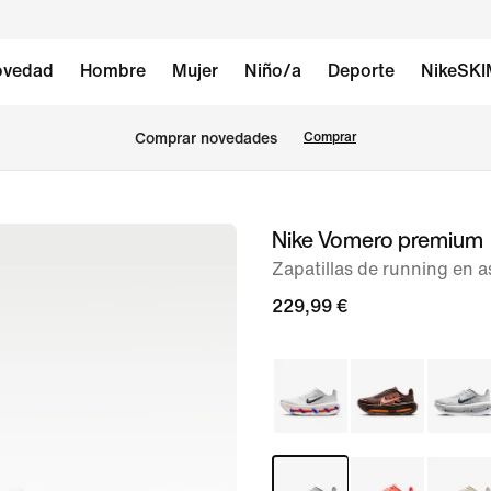
vedad
Hombre
Mujer
Niño/a
Deporte
NikeSK
Comprar novedades
Comprar
Nike Vomero premium
Imagen
1
Zapatillas de running en a
de
229,99 €
10