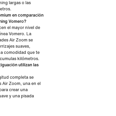
ning largas o las
etros.
emium en comparación
unning Vomero?
en el mayor nivel de
línea Vomero. La
ades Air Zoom se
rrizajes suaves,
una comodidad que te
cumulas kilómetros.
guación utilizan las
itud completa se
 Air Zoom, una en el
 para crear una
uave y una pisada