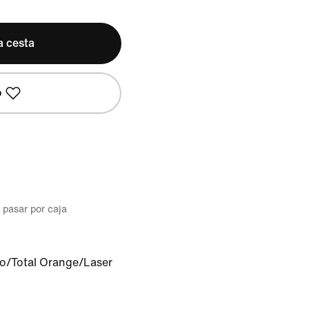
a cesta
o
l pasar por caja
o/Total Orange/Laser