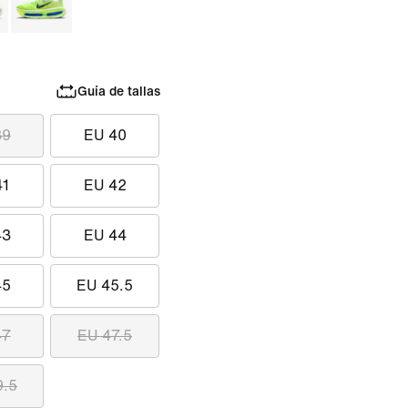
Guía de tallas
39
EU 40
41
EU 42
43
EU 44
45
EU 45.5
47
EU 47.5
9.5