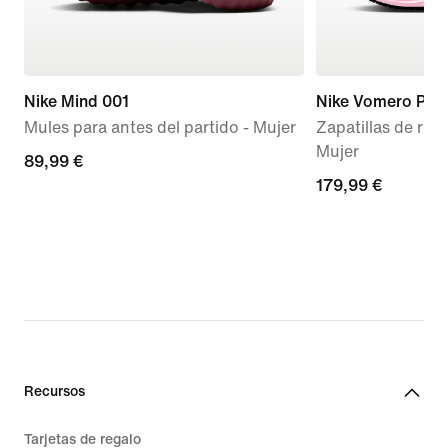
Nike Mind 001
Nike Vomero Plus
Mules para antes del partido - Mujer
Zapatillas de run
Mujer
89,99 €
89,99 €
179,99 €
179,99 €
Recursos
Tarjetas de regalo