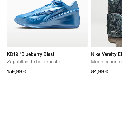
KD19 "Blueberry Blast"
Nike Varsity Elite
Zapatillas de baloncesto
Mochila con esta
159,99 €
159,99 €
84,99 €
84,99 €