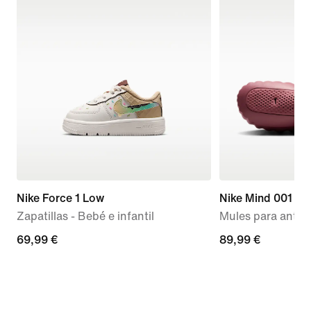
Nike Force 1 Low
Nike Mind 001
Zapatillas - Bebé e infantil
Mules para antes 
69,99 €
69,99 €
89,99 €
89,99 €