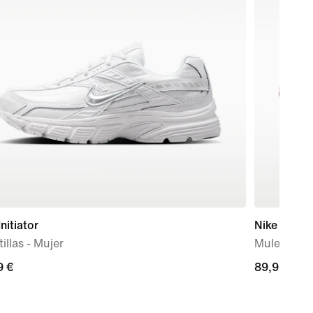
Initiator
Nike Mind 
illas - Mujer
Mules para 
9 €
9 €
89,99 €
89,99 €