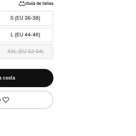
Guía de tallas
S (EU 36-38)
L (EU 44-46)
XXL (EU 52-54)
a cesta
o