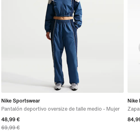
Nike Sportswear
Nike 
Pantalón deportivo oversize de talle medio - Mujer
Zapat
current
48,99 €
84,9
84,9
69,99 €
price
48,99 €,