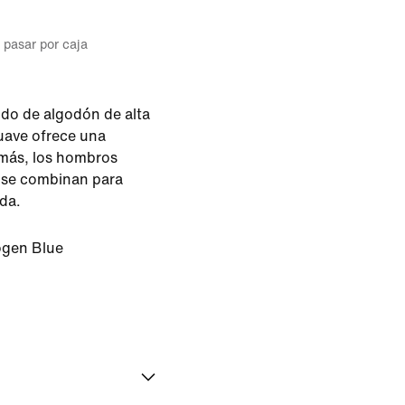
l pasar por caja
do de algodón de alta
uave ofrece una
ás, los hombros
o se combinan para
da.
gen Blue