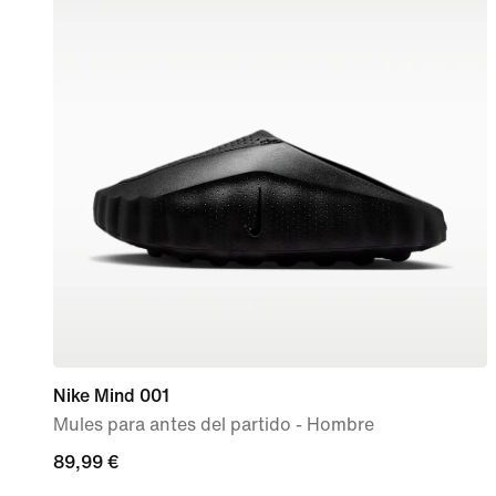
Nike Mind 001
Mules para antes del partido - Hombre
89,99 €
89,99 €