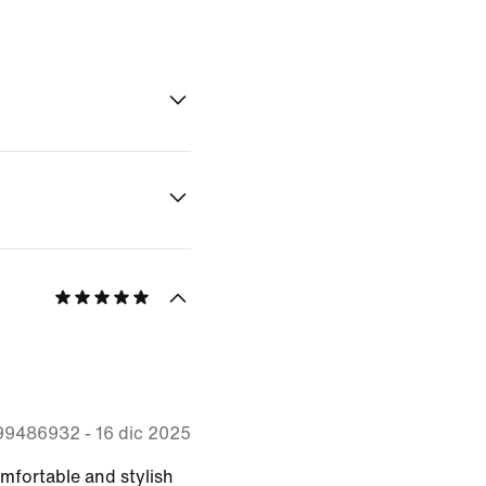
n
99486932
-
16 dic 2025
mfortable and stylish