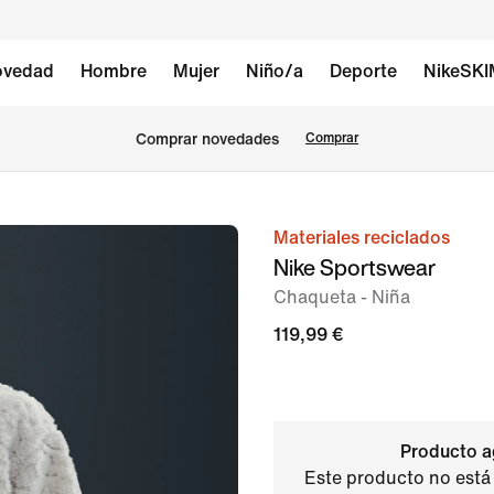
vedad
Hombre
Mujer
Niño/a
Deporte
NikeSK
Comprar novedades
Comprar
Materiales reciclados
Imagen
Nike Sportswear
1
Chaqueta - Niña
de
6
119,99 €
Producto a
Este producto no está 