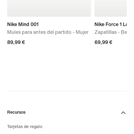
Nike Mind 001
Nike Force 1 Low
Mules para antes del partido - Mujer
Zapatillas - Bebé 
89,99 €
89,99 €
69,99 €
69,99 €
Recursos
Tarjetas de regalo