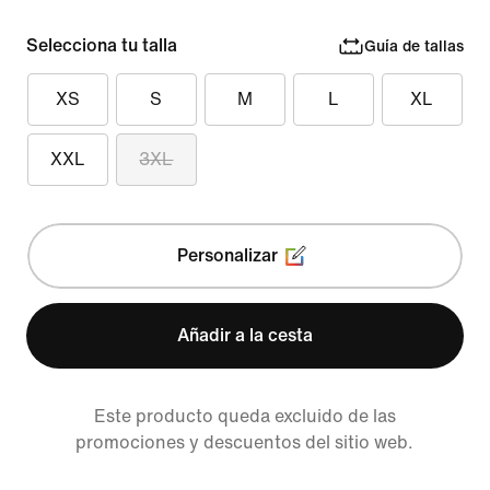
Selecciona tu talla
Guía de tallas
XS
S
M
L
XL
XXL
3XL
Personalizar
Añadir a la cesta
Este producto queda excluido de las
promociones y descuentos del sitio web.