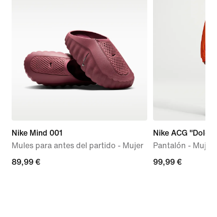
Nike Mind 001
Nike ACG "Dolomi
Mules para antes del partido - Mujer
Pantalón - Mujer
89,99 €
89,99 €
99,99 €
99,99 €