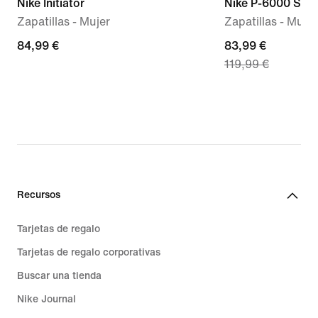
Nike Initiator
Nike P-6000 SE
Zapatillas - Mujer
Zapatillas - Mujer
84,99 €
84,99 €
current
83,99 €
119,99 €
price
83,99 €,
original
price
119,99 €
Recursos
Tarjetas de regalo
Tarjetas de regalo corporativas
Buscar una tienda
Nike Journal