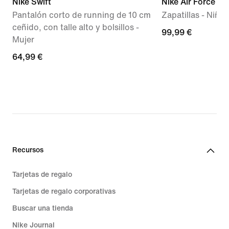
Nike Swift
Nike Air Force 1 L
Pantalón corto de running de 10 cm
Zapatillas - Niño
ceñido, con talle alto y bolsillos -
99,99 €
99,99 €
Mujer
64,99 €
64,99 €
Recursos
Tarjetas de regalo
Tarjetas de regalo corporativas
Buscar una tienda
Nike Journal