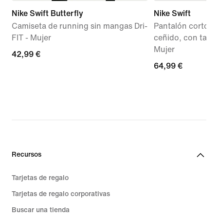
Nike Swift Butterfly
Nike Swift
Camiseta de running sin mangas Dri-
Pantalón corto d
FIT - Mujer
ceñido, con talle a
Mujer
42,99 €
42,99 €
64,99 €
64,99 €
Recursos
Tarjetas de regalo
Tarjetas de regalo corporativas
Buscar una tienda