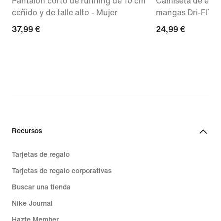
Pantalón corto de running de 10 cm
Camiseta de entr
ceñido y de talle alto - Mujer
mangas Dri-FIT 
37,99 €
37,99 €
24,99 €
24,99 €
Recursos
Tarjetas de regalo
Tarjetas de regalo corporativas
Buscar una tienda
Nike Journal
Hazte Member