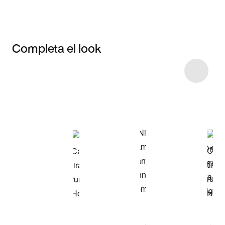
Completa el look
Item 3 of 9
Comprar este
look