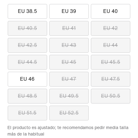
EU 38.5
EU 39
EU 40
EU 40.5
EU 41
EU 42
EU 42.5
EU 43
EU 44
EU 44.5
EU 45
EU 45.5
EU 46
EU 47
EU 47.5
EU 48.5
EU 49.5
EU 50.5
EU 51.5
EU 52.5
El producto es ajustado; te recomendamos pedir media talla
más de la habitual