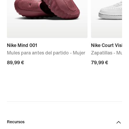
Nike Mind 001
Nike Court Visio
Mules para antes del partido - Mujer
Zapatillas - Mujer
89,99 €
89,99 €
79,99 €
79,99 €
Recursos