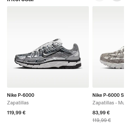
Nike P-6000
Nike P-6000 SE
Zapatillas
Zapatillas - Mujer
119,99 €
119,99 €
current
83,99 €
119,99 €
price
83,99 €,