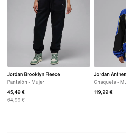
Jordan Brooklyn Fleece
Jordan Anthem
Pantalón - Mujer
Chaqueta - Mujer
current
45,49 €
119,99 €
119,99 €
64,99 €
price
45,49 €,
original
price