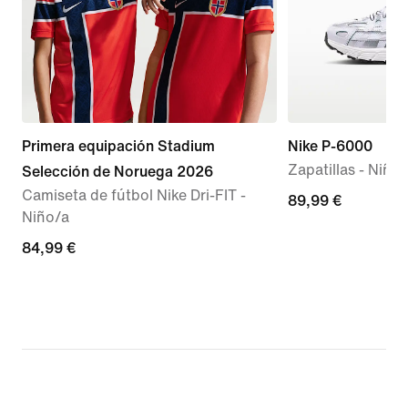
Primera equipación Stadium
Nike P-6000
Zapatillas - Niño
Selección de Noruega 2026
Camiseta de fútbol Nike Dri-FIT -
89,99 €
89,99 €
Niño/a
84,99 €
84,99 €