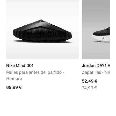
Nike Mind 001
Jordan DAY1 EO
Mules para antes del partido -
Zapatillas - Niño
Hombre
current
52,49 €
89,99 €
89,99 €
74,99 €
price
52,49 €,
original
price