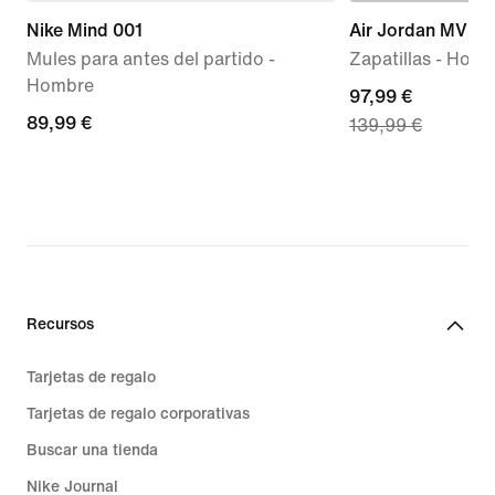
Nike Mind 001
Air Jordan MVP 
Mules para antes del partido -
Zapatillas - Hom
Hombre
current
97,99 €
89,99 €
89,99 €
139,99 €
price
97,99 €,
original
price
139,99 €
Recursos
Tarjetas de regalo
Tarjetas de regalo corporativas
Buscar una tienda
Nike Journal