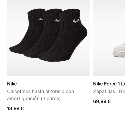
Nike
Nike Force 1 Low
Calcetines hasta el tobillo con
Zapatillas - Bebé 
amortiguación (3 pares)
69,99 €
69,99 €
13,99 €
13,99 €